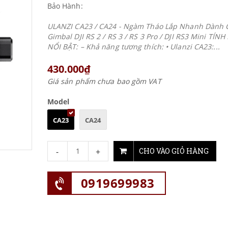
Bảo Hành:
ULANZI CA23 / CA24 - Ngàm Tháo Lắp Nhanh Dành 
Gimbal DJI RS 2 / RS 3 / RS 3 Pro / DJI RS3 Mini TÍN
NỔI BẬT: – Khả năng tương thích: • Ulanzi CA23:...
430.000₫
Giá sản phẩm chưa bao gồm VAT
Model
CA23
CA24
-
+
CHO VÀO GIỎ HÀNG
0919699983