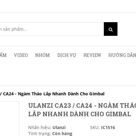
HẨM
VIDEO
NHÓM
DỊCH VỤ
REVIEW
HƯỚNG DẪN
/ CA24 - Ngàm Tháo Lắp Nhanh Dành Cho Gimbal
ULANZI CA23 / CA24 - NGÀM THÁ
LẮP NHANH DÀNH CHO GIMBAL
Nhãn hiệu:
Ulanzi
SKU:
IC1516
Tình trạng:
Còn hàng