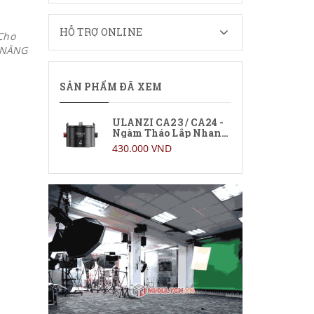
HỖ TRỢ ONLINE
Cho
H NĂNG
SẢN PHẨM ĐÃ XEM
ULANZI CA23 / CA24 -
Ngàm Tháo Lắp Nhanh
Dành Cho Gimbal
430.000 VND