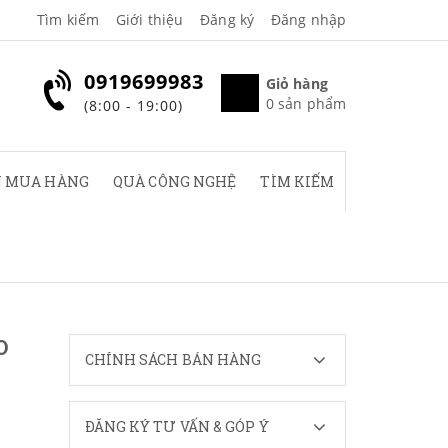
Tìm kiếm
Giới thiệu
Đăng ký
Đăng nhập
0919699983
Giỏ hàng
0
sản phẩm
(8:00 - 19:00)
 MUA HÀNG
QUÀ CÔNG NGHỆ
TÌM KIẾM
O
CHÍNH SÁCH BÁN HÀNG
ĐĂNG KÝ TƯ VẤN & GÓP Ý