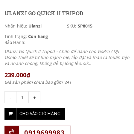
ULANZI GO QUICK II TRIPOD
Nhãn hiệu:
Ulanzi
SKU:
SP8015
Tình trạng:
Còn hàng
Bảo Hành:
Ulanzi Go Quick II Tripod - Chân đế dành cho GoPro / DJI
Osmo Thiết kế từ tính mạnh mẽ, lắp đặt và tháo ra thuận tiện
và nhanh chóng, không dễ bị lỏng lẻo, sử...
239.000₫
Giá sản phẩm chưa bao gồm VAT
-
+
CHO VÀO GIỎ HÀNG
0919699983