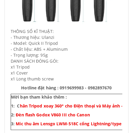
THÔNG SỐ KĨ THUẬT:
- Thương hiệu: Ulanzi
- Model: Quick II Tripod
- Chất liệu: ABS + Aluminum
- Trọng lượng: 95g
DANH SÁCH ĐÓNG GÓI:
x1 Tripod
x1 Cover
x1 Long thumb screw
Hotline đặt hàng : 0919699983 - 0982897670
Mời bạn tham khảo thêm :
1: C
hân Tripod xoay 360° cho Điện thoại và Máy ảnh – Ula
2:
Đèn flash Godox V860 III cho Canon
3:
Mic thu âm Lensgo LWM-518C cổng Lightning
/type C