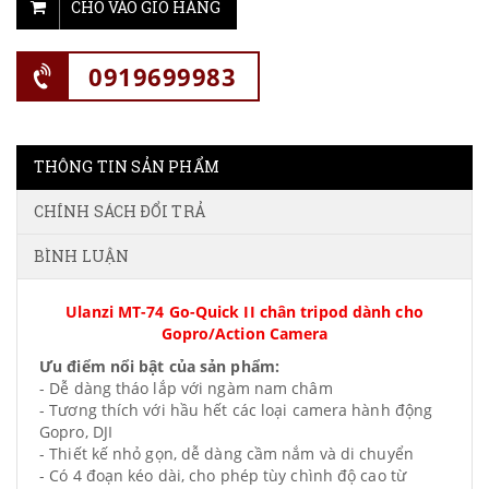
CHO VÀO GIỎ HÀNG
0919699983
THÔNG TIN SẢN PHẨM
CHÍNH SÁCH ĐỔI TRẢ
BÌNH LUẬN
Ulanzi MT-74 Go-Quick II chân tripod dành cho
Gopro/Action Camera
Ưu điểm nổi bật của sản phẩm:
- Dễ dàng tháo lắp với ngàm nam châm
- Tương thích với hầu hết các loại camera hành động
Gopro, DJI
- Thiết kế nhỏ gọn, dễ dàng cầm nắm và di chuyển
- Có 4 đoạn kéo dài, cho phép tùy chình độ cao từ