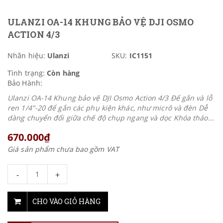
ULANZI OA-14 KHUNG BẢO VỆ DJI OSMO
ACTION 4/3
Nhãn hiệu:
Ulanzi
SKU:
IC1151
Tình trạng:
Còn hàng
Bảo Hành:
Ulanzi OA-14 Khung bảo vệ DJI Osmo Action 4/3 Đế gắn và lỗ
ren 1/4"-20 để gắn các phụ kiện khác, như micrô và đèn Dễ
dàng chuyển đổi giữa chế độ chụp ngang và dọc Khóa tháo...
670.000₫
Giá sản phẩm chưa bao gồm VAT
-
+
CHO VÀO GIỎ HÀNG