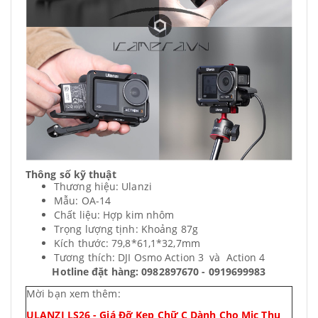
Thông số kỹ thuật
Thương hiệu: Ulanzi
Mẫu: OA-14
Chất liệu: Hợp kim nhôm
Trọng lượng tịnh: Khoảng 87g
Kích thước: 79,8*61,1*32,7mm
Tương thích: DJI Osmo Action 3 và Action 4
Hotline đặt hàng: 0982897670 - 0919699983
Mời bạn xem thêm:
ULANZI LS26 - Giá Đỡ Kẹp Chữ C Dành Cho Mic Thu