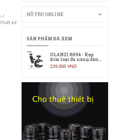
HỖ TRỢ ONLINE
 /
Thiết kế
SẢN PHẨM ĐÃ XEM
ULANZI R094 - Kẹp
kim loại đa năng dành
cho Máy ảnh / Monitor
239.000 VND