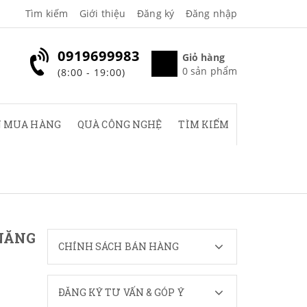
Tìm kiếm
Giới thiệu
Đăng ký
Đăng nhập
0919699983
Giỏ hàng
0
sản phẩm
(8:00 - 19:00)
 MUA HÀNG
QUÀ CÔNG NGHỆ
TÌM KIẾM
 NĂNG
CHÍNH SÁCH BÁN HÀNG
ĐĂNG KÝ TƯ VẤN & GÓP Ý