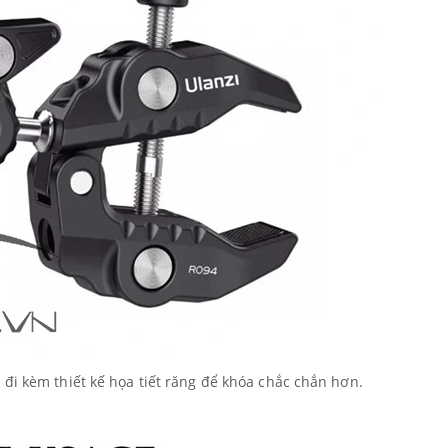
đi kèm thiết kế họa tiết răng để khóa chắc chắn hơn.