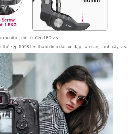
, monitor, micrô, đèn LED v.v.
hể kẹp R093 lên thanh kéo dài, xe đạp, lan can, cành cây, v.v.