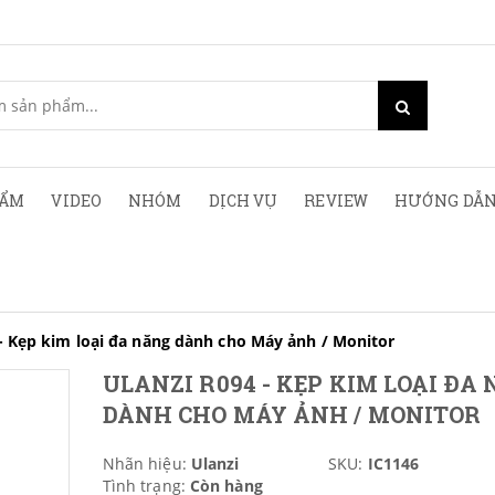
HẨM
VIDEO
NHÓM
DỊCH VỤ
REVIEW
HƯỚNG DẪN
 Kẹp kim loại đa năng dành cho Máy ảnh / Monitor
ULANZI R094 - KẸP KIM LOẠI ĐA
DÀNH CHO MÁY ẢNH / MONITOR
Nhãn hiệu:
Ulanzi
SKU:
IC1146
Tình trạng:
Còn hàng