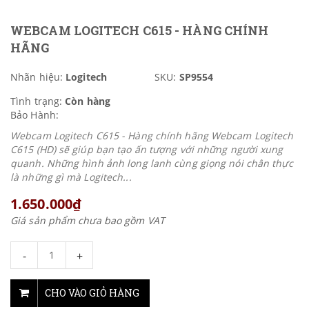
WEBCAM LOGITECH C615 - HÀNG CHÍNH
HÃNG
Nhãn hiệu:
Logitech
SKU:
SP9554
Tình trạng:
Còn hàng
Bảo Hành:
Webcam Logitech C615 - Hàng chính hãng Webcam Logitech
C615 (HD) sẽ giúp bạn tạo ấn tượng với những người xung
quanh. Những hình ảnh long lanh cùng giọng nói chân thực
là những gì mà Logitech...
1.650.000₫
Giá sản phẩm chưa bao gồm VAT
-
+
CHO VÀO GIỎ HÀNG