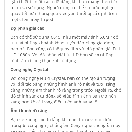
gấp thiết bị một cách dễ dàng khi bạn mang theo bên
mình và sử dụng. Người dùng có thể sở hữu một góc
quay tốt hơn thông qua việc gắn thiết bị cố định trên
một chân máy Tripod
Độ phân giải cao
Bạn có thể sử dụng C615 như một máy ảnh 5.0MP để
lưu lại những khoảnh khắc tuyệt đệp cùng gia đình,
bạn bè. Bạn cũng có thểquay film với độ phân giải Full
HD 1080p. Với độ phân giải fullHD bạn sẽ có những
hình ảnh trung thực khi sử dụng.
Công nghệ
Crystal
Với công nghệ Fluid Crystal, bạn có thể tạo ấn tượng
với đối tác bằng những hình ảnh rõ nét và tươi sáng
cùng những âm thanh rõ ràng trong trẻo. Ngoài ra, chế
độ chỉnh sáng tự động sẽ giúp hình ảnh bạn trở nên
sáng hơn kể cả trong điều kiện ánh sáng tối.
Âm thanh rõ ràng
Bạn sẽ không còn lo lắng khi đàm thoại vì mic được
trang bị công nghệ chống ồn. Công nghệ chống ồn này
sẽ mang đến cho bạn những âm thanh rõ ràng và