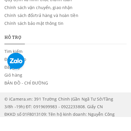
Chính sách vận chuyển, giao nhận
Chính sách đổi/trả hàng và hoàn tiền
Chính sách bảo mật thông tin
HỖ TRỢ
Tìm kiếm
Đăng nhập
Đăng ký
Giỏ hàng
BẢN ĐỒ - CHỈ ĐƯỜNG
© iCamera.vn: 391 Trường Chinh (Gần Ngã Tư Sở/Tầng
3/8h -19h) ĐT: 0919699983 - 0922233808. Giấy CN
ĐKKD số 01F8013109: Tên hộ kinh doanh: Nguyễn Công
Lâm. Được cấp bởi: UBND Quận Thanh Xuân - Phòng
tài chính - Kế hoạch | XEM BẢN ĐỒ CHỈ ĐƯỜNG ĐẾN