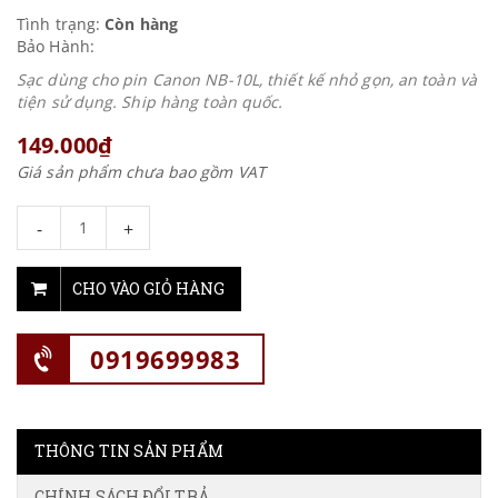
Tình trạng:
Còn hàng
Bảo Hành:
Sạc dùng cho pin Canon NB-10L, thiết kế nhỏ gọn, an toàn và
tiện sử dụng. Ship hàng toàn quốc.
149.000₫
Giá sản phẩm chưa bao gồm VAT
-
+
CHO VÀO GIỎ HÀNG
0919699983
THÔNG TIN SẢN PHẨM
CHÍNH SÁCH ĐỔI TRẢ