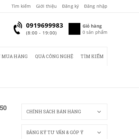
Tìm kiếm
Giới thiệu
Đăng ký
Đăng nhập
0919699983
Giỏ hàng
0
sản phẩm
(8:00 - 19:00)
 MUA HÀNG
QUÀ CÔNG NGHỆ
TÌM KIẾM
50
CHÍNH SÁCH BÁN HÀNG
ĐĂNG KÝ TƯ VẤN & GÓP Ý