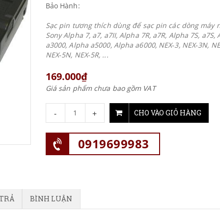
Bảo Hành:
Sạc pin tương thích dùng để sạc pin các dòng máy 
Sony Alpha 7, a7, a7II, Alpha 7R, a7R, Alpha 7S, a7S,
a3000, Alpha a5000, Alpha a6000, NEX‐3, NEX‐3N, NE
NEX‐5N, NEX‐5R, ...
169.000₫
Giá sản phẩm chưa bao gồm VAT
-
+
CHO VÀO GIỎ HÀNG
0919699983
 TRẢ
BÌNH LUẬN