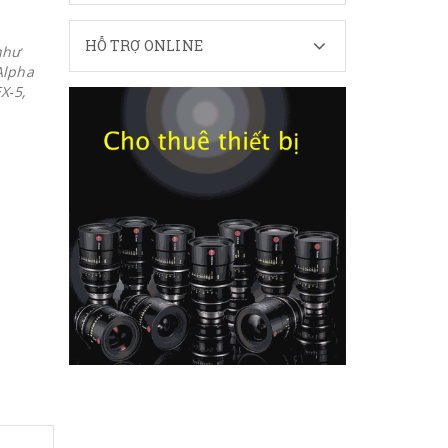
HỖ TRỢ ONLINE
như
 Alpha
X‐5,