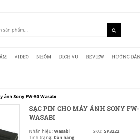
HẨM
VIDEO
NHÓM
DỊCH VỤ
REVIEW
HƯỚNG DẪN
áy ảnh Sony FW-50 Wasabi
SẠC PIN CHO MÁY ẢNH SONY FW-
WASABI
Nhãn hiệu:
Wasabi
SKU:
SP3222
Tình trạng:
Còn hàng