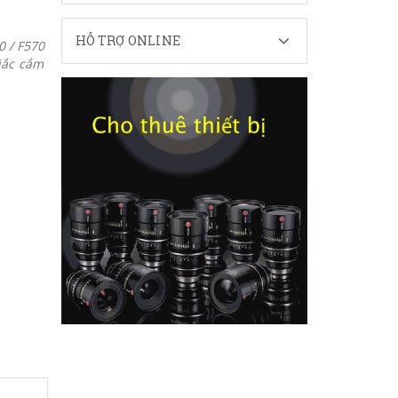
HỖ TRỢ ONLINE
0 / F570
giắc cắm