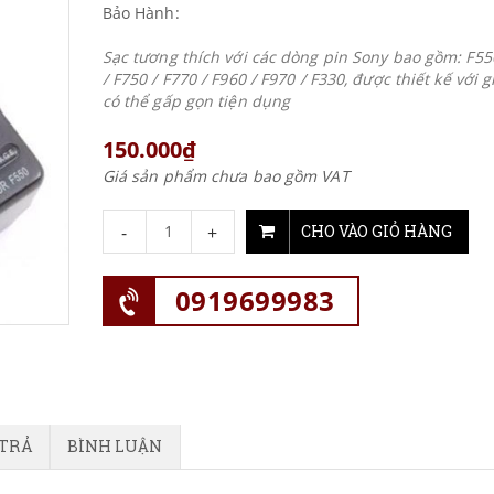
Bảo Hành:
Sạc tương thích với các dòng pin Sony bao gồm: F55
/ F750 / F770 / F960 / F970 / F330, được thiết kế với 
có thể gấp gọn tiện dụng
150.000₫
Giá sản phẩm chưa bao gồm VAT
-
+
CHO VÀO GIỎ HÀNG
0919699983
 TRẢ
BÌNH LUẬN