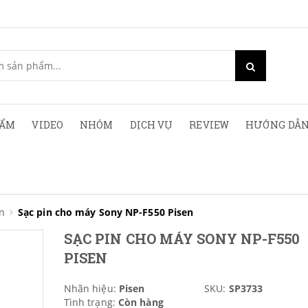
HẨM
VIDEO
NHÓM
DỊCH VỤ
REVIEW
HƯỚNG DẪN
n
Sạc pin cho máy Sony NP-F550 Pisen
SẠC PIN CHO MÁY SONY NP-F550
PISEN
Nhãn hiệu:
Pisen
SKU:
SP3733
Tình trạng:
Còn hàng