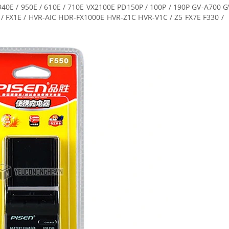
/ 940E / 950E / 610E / 710E VX2100E PD150P / 100P / 190P GV-A700 G
 / FX1E / HVR-AIC HDR-FX1000E HVR-Z1C HVR-V1C / Z5 FX7E F330 /