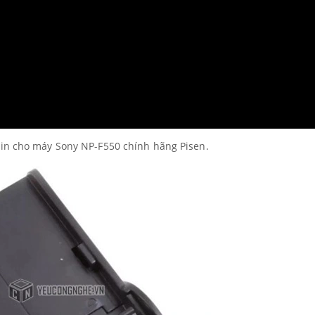
in cho máy Sony NP-F550 chính hãng Pisen.