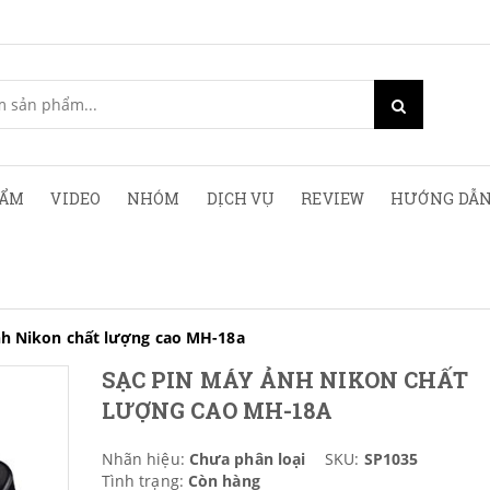
HẨM
VIDEO
NHÓM
DỊCH VỤ
REVIEW
HƯỚNG DẪN
nh Nikon chất lượng cao MH-18a
SẠC PIN MÁY ẢNH NIKON CHẤT
LƯỢNG CAO MH-18A
Nhãn hiệu:
Chưa phân loại
SKU:
SP1035
Tình trạng:
Còn hàng