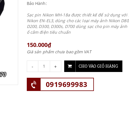
Bảo Hành:
Sạc pin Nikon MH-18a được thiết kế để sử dụng với 
Nikon EN-EL3, dùng cho các loại máy ảnh Nikon D80,
D200, D300, D300s, D700 dùng sạc cho pin máy ảnh 
ổ cắm điện tiêu chuẩn
150.000₫
Giá sản phẩm chưa bao gồm VAT
-
+
CHO VÀO GIỎ HÀNG
0919699983