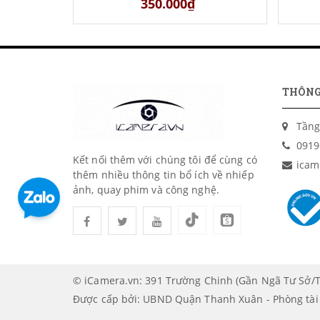
ảnh Sony
các 
350.000₫
THÔNG
Tầng
0919
Kết nối thêm với chúng tôi để cùng có
icam
thêm nhiều thông tin bổ ích về nhiếp
ảnh, quay phim và công nghệ.
© iCamera.vn: 391 Trường Chinh (Gần Ngã Tư Sở/T
Được cấp bởi: UBND Quận Thanh Xuân - Phòng tà