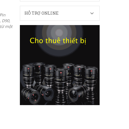
HỖ TRỢ ONLINE
Pin
 D90,
từ một