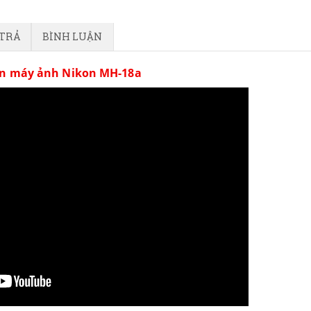
 TRẢ
BÌNH LUẬN
in máy ảnh Nikon MH-18a