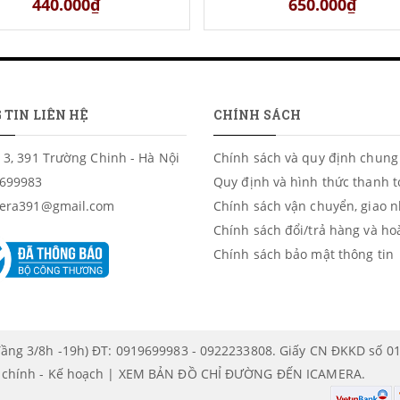
loại đèn LED quay phim
440.000₫
650.000₫
 TIN LIÊN HỆ
CHÍNH SÁCH
 3, 391 Trường Chinh - Hà Nội
Chính sách và quy định chung
699983
Quy định và hình thức thanh 
era391@gmail.com
Chính sách vận chuyển, giao 
Chính sách đổi/trả hàng và ho
Chính sách bảo mật thông tin
ầng 3/8h -19h) ĐT: 0919699983 - 0922233808. Giấy CN ĐKKD số 0
i chính - Kế hoạch | XEM BẢN ĐỒ CHỈ ĐƯỜNG ĐẾN
ICAMERA
.