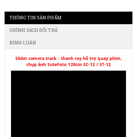
THÔNG TIN SẢN PHẨM
CHÍNH SÁCH ĐỔI TRẢ
BÌNH LUẬN
Slider camera track - thanh ray hỗ trợ quay phim,
chụp ảnh SuteFoto 120cm SC-12 / ST-12