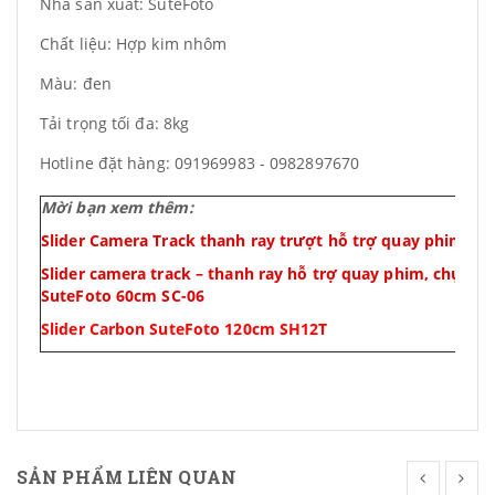
Nhà sản xuất: SuteFoto
Chất liệu: Hợp kim nhôm
Màu: đen
Tải trọng tối đa: 8kg
Hotline đặt hàng: 091969983 - 0982897670
Mời bạn xem thêm:
Slider Camera Track thanh ray trượt hỗ trợ quay phim LI
Slider camera track – thanh ray hỗ trợ quay phim, chụp ả
SuteFoto
60cm
SC-06
Slider Carbon SuteFoto 120cm SH12T
SẢN PHẨM LIÊN QUAN