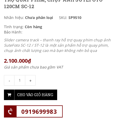
120CM SC-12
Nhãn hiệu:
Chưa phân loại
SKU:
SP9510
Tình trạng:
Còn hàng
Bảo Hành:
Slider camera track – thanh ray hỗ trợ quay phim chụp ảnh
SuteFoto SC-12 / ST-12 là một sản phẩm hỗ trợ quay phim,
chụp ảnh chất lượng cao mà bạn không nên bỏ qua
2.100.000₫
Giá sản phẩm chưa bao gồm VAT
-
+
CHO VÀO GIỎ HÀNG
0919699983