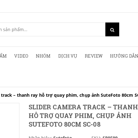
HẨM
VIDEO
NHÓM
DỊCH VỤ
REVIEW
HƯỚNG DẪN
 track – thanh ray hỗ trợ quay phim, chụp ảnh SuteFoto 80cm S
SLIDER CAMERA TRACK – THANH
HỖ TRỢ QUAY PHIM, CHỤP ẢNH
SUTEFOTO 80CM SC-08
Nhãn hiệu:
Sutefoto
SKU:
SP9599