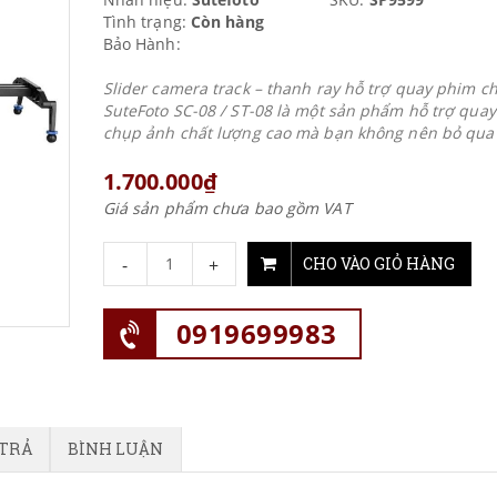
Tình trạng:
Còn hàng
Bảo Hành:
Slider camera track – thanh ray hỗ trợ quay phim c
SuteFoto SC-08 / ST-08 là một sản phẩm hỗ trợ quay
chụp ảnh chất lượng cao mà bạn không nên bỏ qua
1.700.000₫
Giá sản phẩm chưa bao gồm VAT
-
+
CHO VÀO GIỎ HÀNG
0919699983
 TRẢ
BÌNH LUẬN