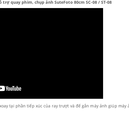
hỗ trợ quay phim, chụp ảnh SuteFoto 80cm SC-08 / ST-08
xoay tại phần tiếp xúc của ray trượt và đế gắn máy ảnh giúp máy 