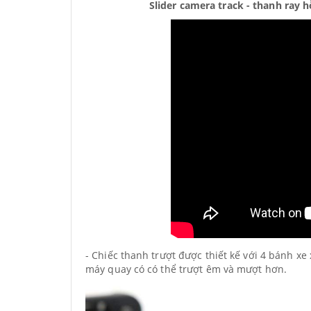
Slider camera track - thanh ray 
- Chiếc thanh trượt được thiết kế với 4 bánh xe 
máy quay có có thể trượt êm và mượt hơn.