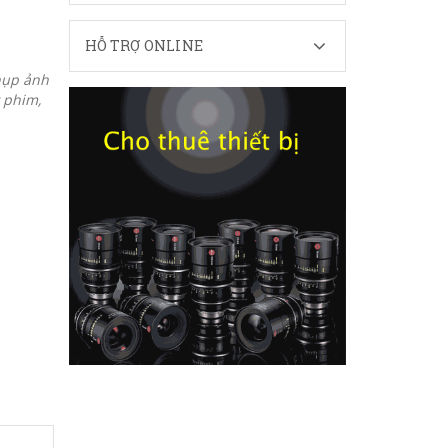
HỖ TRỢ ONLINE
hụp ảnh
 phim,