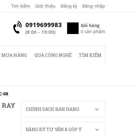
Tìm kiếm
Giới thiệu
Đăng ký
Đăng nhập
0919699983
Giỏ hàng
0
sản phẩm
(8:00 - 19:00)
 MUA HÀNG
QUÀ CÔNG NGHỆ
TÌM KIẾM
C-08
 RAY
CHÍNH SÁCH BÁN HÀNG
ĐĂNG KÝ TƯ VẤN & GÓP Ý