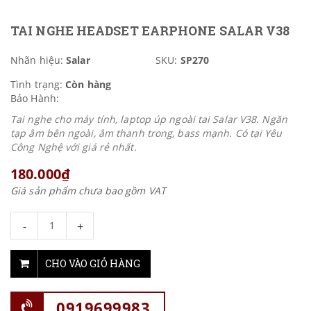
TAI NGHE HEADSET EARPHONE SALAR V38
Nhãn hiệu:
Salar
SKU:
SP270
Tình trạng:
Còn hàng
Bảo Hành:
Tai nghe cho máy tính, laptop úp ngoài tai Salar V38. Ngăn
tạp âm bên ngoài, âm thanh trong, bass mạnh. Có tại Yêu
Công Nghệ với giá rẻ nhất.
180.000₫
Giá sản phẩm chưa bao gồm VAT
-
+
CHO VÀO GIỎ HÀNG
0919699983