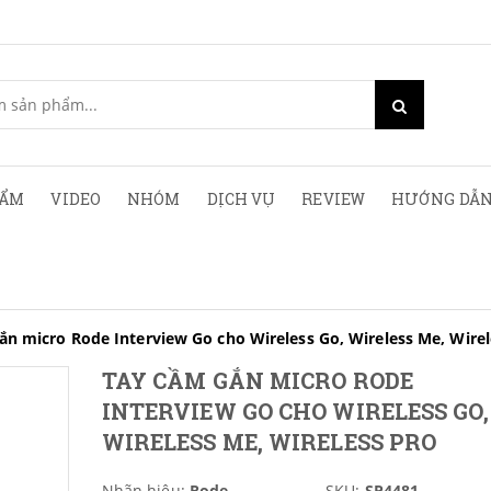
HẨM
VIDEO
NHÓM
DỊCH VỤ
REVIEW
HƯỚNG DẪN
ắn micro Rode Interview Go cho Wireless Go, Wireless Me, Wirel
TAY CẦM GẮN MICRO RODE
INTERVIEW GO CHO WIRELESS GO,
WIRELESS ME, WIRELESS PRO
Nhãn hiệu:
Rode
SKU:
SP4481