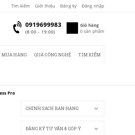
Tìm kiếm
Giới thiệu
Đăng ký
Đăng nhập
0919699983
Giỏ hàng
0
sản phẩm
(8:00 - 19:00)
 MUA HÀNG
QUÀ CÔNG NGHỆ
TÌM KIẾM
ess Pro
CHÍNH SÁCH BÁN HÀNG
ĐĂNG KÝ TƯ VẤN & GÓP Ý