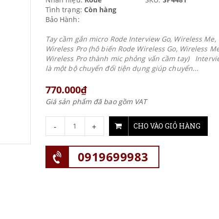
Tình trạng:
Còn hàng
Bảo Hành:
Tay cầm gắn micro Rode Interview Go, Wireless Me,
Wireless Pro (hô biến Rode Wireless Go, Wireless Me
Wireless Pro thành mic phỏng vấn cầm tay) Interv
là một bộ chuyển đổi tiện dụng giúp chuyển...
770.000₫
Giá sản phẩm đã bao gồm VAT
-
+
CHO VÀO GIỎ HÀNG
0919699983