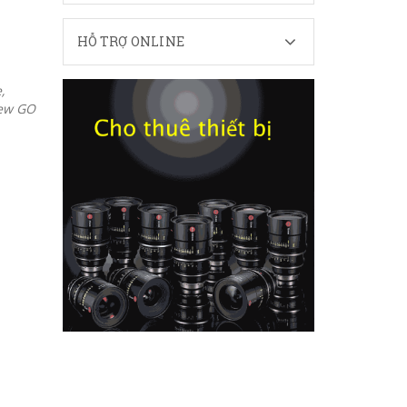
HỖ TRỢ ONLINE
,
iew GO