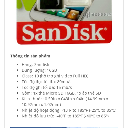
Thông tin sản phẩm
Hãng: Sandisk
Dung lượng: 16GB
Class: 10 (hỗ trợ ghi video Full HD)
Tốc độ đọc tối đa: 80mb/s
Tốc độ ghi tối đa: 15 mb/s
Gồm: 1x thẻ Micro SD 16GB, 1x áo thẻ SD
Kích thước: 0.59in x.043in x.04in (14.99mm x
10.92mm x 1.02mm)
Nhiệt độ hoạt động: -13ºF to 185ºF (-25ºC to 85ºC)
Nhiệt độ lưu trữ: -40ºF to 185ºF (-40ºC to 85º)