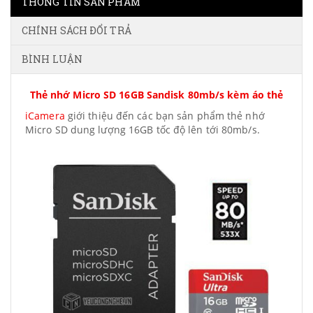
THÔNG TIN SẢN PHẨM
CHÍNH SÁCH ĐỔI TRẢ
BÌNH LUẬN
Thẻ nhớ Micro SD 16GB Sandisk 80mb/s kèm áo thẻ
iCamera
giới thiệu đến các bạn sản phẩm thẻ nhớ
Micro SD dung lượng 16GB tốc độ lên tới 80mb/s.