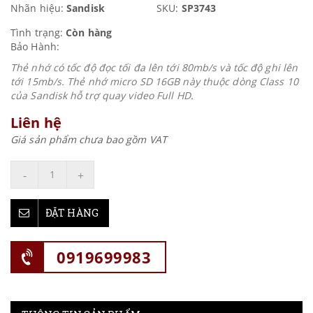
Nhãn hiệu:
Sandisk
SKU:
SP3743
Tình trạng:
Còn hàng
Bảo Hành:
Thẻ nhớ có tốc độ đọc tối đa lên tới 80mb/s và tốc độ ghi lên
tới 15mb/s. Thẻ nhớ micro SD 16GB này thuộc dòng Class 10
của Sandisk hỗ trợ quay video Full HD.
Liên hệ
Giá sản phẩm chưa bao gồm VAT
-
+
ĐẶT HÀNG
0919699983