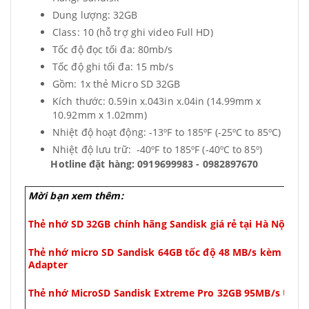
Dung lượng: 32GB
Class: 10 (hỗ trợ ghi video Full HD)
Tốc độ đọc tối đa: 80mb/s
Tốc độ ghi tối đa: 15 mb/s
Gồm: 1x thẻ Micro SD 32GB
Kích thước: 0.59in x.043in x.04in (14.99mm x
10.92mm x 1.02mm)
Nhiệt độ hoạt động: -13ºF to 185ºF (-25ºC to 85ºC)
Nhiệt độ lưu trữ: -40ºF to 185ºF (-40ºC to 85º)
Hotline đặt hàng: 0919699983 - 0982897670
Mời bạn xem thêm:
Thẻ nhớ SD 32GB chính hãng Sandisk giá rẻ tại Hà Nội Ult
Thẻ nhớ micro SD Sandisk 64GB tốc độ 48 MB/s kèm áo t
Adapter
Thẻ nhớ MicroSD Sandisk Extreme Pro 32GB 95MB/s U3 U