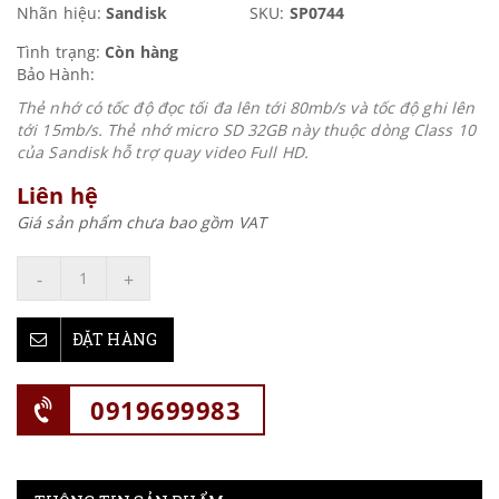
Nhãn hiệu:
Sandisk
SKU:
SP0744
Tình trạng:
Còn hàng
Bảo Hành:
Thẻ nhớ có tốc độ đọc tối đa lên tới 80mb/s và tốc độ ghi lên
tới 15mb/s. Thẻ nhớ micro SD 32GB này thuộc dòng Class 10
của Sandisk hỗ trợ quay video Full HD.
Liên hệ
Giá sản phẩm chưa bao gồm VAT
-
+
ĐẶT HÀNG
0919699983