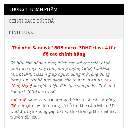
THÔNG TIN SẢN PHẨM
CHÍNH SÁCH ĐỔI TRẢ
BÌNH LUẬN
Thẻ nhớ Sandisk 16GB micro SDHC class 4 tốc
độ cao chính hãng
Sở hữu khả năng tương thích cao với các thiết bị số
phổ biến hiện nay cùng dung lượng 16GB, SanDisk
MicroSDHC Class 4 giúp người dùng mở rộng dung
lượng lưu trữ bộ nhớ ngoài cho thiết bị điện tử.
Yêu
Công Nghệ
xin giới thiệu đến bạn sản phẩm:
Thẻ nhớ
Sandisk 16GB micro HC.
Thẻ nhớ
Sandisk SDHC tương thích với tất cả các dòng
điện thoại
, máy tính bảng có hỗ trợ khe cắm Micro SD.
Nhờ đó, bạn không gặp bất kỳ khó khăn gì khi xuất hay
truyền dữ liệu.