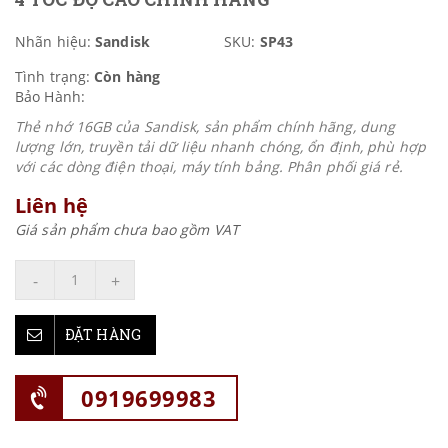
Nhãn hiệu:
Sandisk
SKU:
SP43
Tình trạng:
Còn hàng
Bảo Hành:
Thẻ nhớ 16GB của Sandisk, sản phẩm chính hãng, dung
lượng lớn, truyền tải dữ liệu nhanh chóng, ổn định, phù hợp
với các dòng điện thoại, máy tính bảng. Phân phối giá rẻ.
Liên hệ
Giá sản phẩm chưa bao gồm VAT
-
+
ĐẶT HÀNG
0919699983