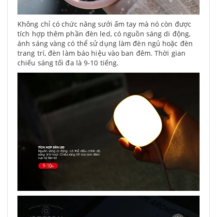
Không chỉ có chức năng sưởi ấm tay mà nó còn được
tích hợp thêm phần đèn led, có nguồn sáng di động,
ánh sáng vàng có thể sử dụng làm đèn ngủ hoặc đèn
trang trí, đèn làm báo hiệu vào ban đêm. Thời gian
chiếu sáng tối đa là 9-10 tiếng.