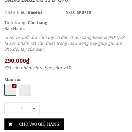
Nhãn hiệu:
Baseus
SKU:
SP0710
Tình trạng:
Còn hàng
Bảo Hành:
Thiết bị sưởi ấm cầm tay có đèn chiếu sáng Baseus JPD-Q78
là sản phẩm rất cần thiết trong màu đông này giúp giữ ấm
cho đôi tay của bạn.
290.000₫
Giá sản phẩm chưa bao gồm VAT
Màu sắc
-
+
CHO VÀO GIỎ HÀNG