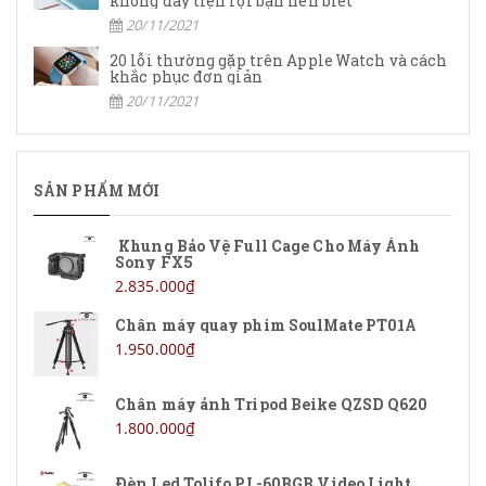
không dây tiện lợi bạn nên biết
20/11/2021
20 lỗi thường gặp trên Apple Watch và cách
khắc phục đơn giản
20/11/2021
SẢN PHẨM MỚI
Khung Bảo Vệ Full Cage Cho Máy Ảnh
Sony FX5
2.835.000₫
Chân máy quay phim SoulMate PT01A
1.950.000₫
Chân máy ảnh Tripod Beike QZSD Q620
1.800.000₫
Đèn Led Tolifo PL-60RGB Video Light