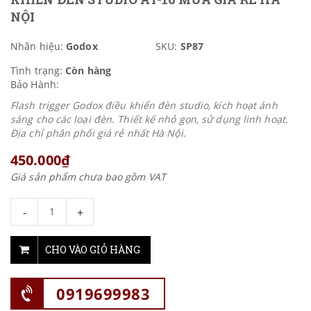
NỘI
Nhãn hiệu:
Godox
SKU:
SP87
Tình trạng:
Còn hàng
Bảo Hành:
Flash trigger Godox điều khiển đèn studio, kích hoạt ánh
sáng cho các loại đèn. Thiết kế nhỏ gọn, sử dụng linh hoạt.
Địa chỉ phân phối giá rẻ nhất Hà Nội.
450.000₫
Giá sản phẩm chưa bao gồm VAT
-
+
CHO VÀO GIỎ HÀNG
0919699983