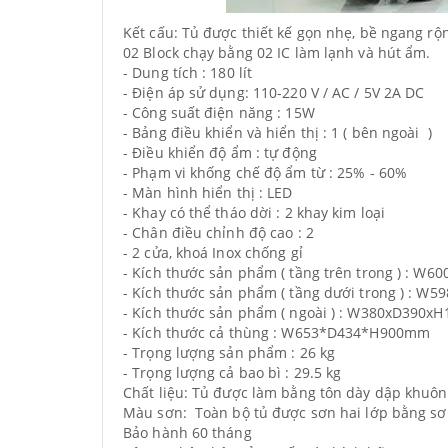
Kết cấu: Tủ được thiết kế gọn nhẹ, bề ngang rộn
02 Block chạy bằng 02 IC làm lạnh và hút ẩm.
- Dung tích : 180 lít
- Điện áp sử dụng: 110-220 V / AC / 5V 2A DC
- Công suất điện năng : 15W
- Bảng điều khiển và hiển thị : 1 ( bên ngoài )
- Điều khiển độ ẩm : tự động
- Phạm vi khống chế độ ẩm từ : 25% - 60%
- Màn hình hiển thị : LED
- Khay có thể tháo dời : 2 khay kim loại
- Chân điều chỉnh độ cao : 2
- 2 cửa, khoá Inox chống gỉ
- Kích thước sản phẩm ( tầng trên trong ) : 
- Kích thước sản phẩm ( tầng dưới trong ) : 
- Kích thước sản phẩm ( ngoài ) : W380xD390
- Kích thước cả thùng : W653*D434*H900mm
- Trọng lượng sản phẩm : 26 kg
- Trọng lượng cả bao bì : 29.5 kg
Chất liệu: Tủ được làm bằng tôn dày dập khuôn
Màu sơn: Toàn bộ tủ được sơn hai lớp bằng 
Bảo hành 60 tháng