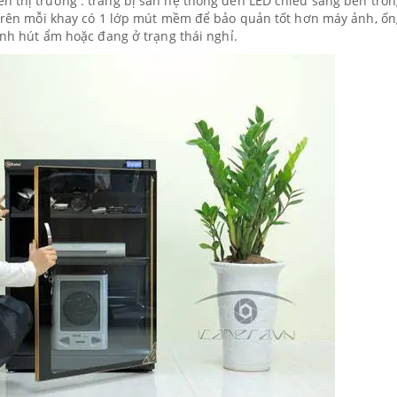
n thị trường : trang bị sẵn hệ thống đèn LED chiếu sáng bên tron
, trên mỗi khay có 1 lớp mút mềm để bảo quản tốt hơn máy ảnh, ố
rình hút ẩm hoặc đang ở trạng thái nghỉ.