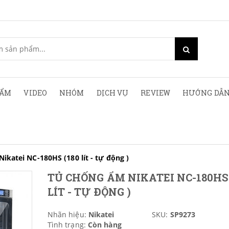
HẨM
VIDEO
NHÓM
DỊCH VỤ
REVIEW
HƯỚNG DẪN
ikatei NC-180HS (180 lít - tự động )
TỦ CHỐNG ẨM NIKATEI NC-180HS 
LÍT - TỰ ĐỘNG )
Nhãn hiệu:
Nikatei
SKU:
SP9273
Tình trạng:
Còn hàng