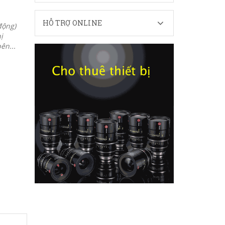
HỖ TRỢ ONLINE
động)
ị
ên...