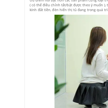
Ưu điểm nổi bật hơn các sản phẩm cùng loại trê
( có thể điều chỉnh tắt/bật được theo ý muốn )
kính đắt tiền, đèn hiển thị tủ đang trong quá t