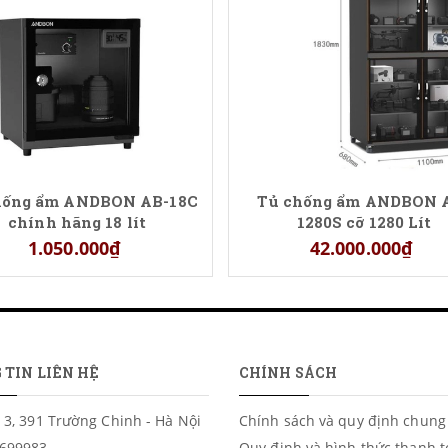
hống ẩm ANDBON AB-18C
Tủ chống ẩm ANDBON 
chính hãng 18 lít
1280S cỡ 1280 Lít
1.050.000₫
42.000.000₫
 TIN LIÊN HỆ
CHÍNH SÁCH
 3, 391 Trường Chinh - Hà Nội
Chính sách và quy định chung
699983
Quy định và hình thức thanh 