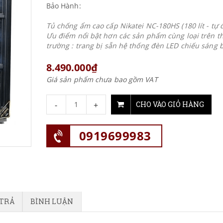
Bảo Hành:
Tủ chống ẩm cao cấp Nikatei NC-180HS (180 lít - tự 
Ưu điểm nổi bật hơn các sản phẩm cùng loại trên th
trường : trang bị sẵn hệ thống đèn LED chiếu sáng b
8.490.000₫
Giá sản phẩm chưa bao gồm VAT
-
+
CHO VÀO GIỎ HÀNG
0919699983
 TRẢ
BÌNH LUẬN