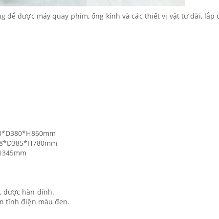
g để được máy quay phim, ống kính và các thiết vị vật tư dài, lắp 
W600*D380*H860mm
W598*D385*H780mm
xH1345mm
, được hàn đính.
sơn tĩnh điện màu đen.