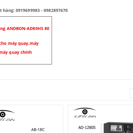
ặt hàng: 0919699983 - 0982897670
hãng ANDBON-AD80HS 80
 cho máy quay,máy
máy quay chính