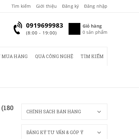
Tìm kiếm
Giới thiệu
Đăng ký
Đăng nhập
0919699983
Giỏ hàng
0
sản phẩm
(8:00 - 19:00)
 MUA HÀNG
QUÀ CÔNG NGHỆ
TÌM KIẾM
(180
CHÍNH SÁCH BÁN HÀNG
ĐĂNG KÝ TƯ VẤN & GÓP Ý