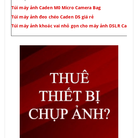
Túi máy ảnh Caden M0 Micro Camera Bag
Túi máy ảnh đeo chéo Caden D5 giá rẻ
Túi máy ảnh khoác vai nhỏ gọn cho máy ảnh DSLR Caden 