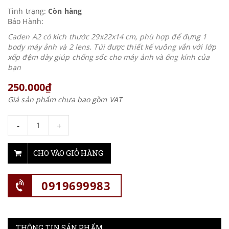
Tình trạng:
Còn hàng
Bảo Hành:
Caden A2 có kích thước 29x22x14 cm, phù hợp để đựng 1
body máy ảnh và 2 lens. Túi được thiết kế vuông vắn với lớp
xốp đệm dày giúp chống sốc cho máy ảnh và ống kính của
bạn
250.000₫
Giá sản phẩm chưa bao gồm VAT
-
+
CHO VÀO GIỎ HÀNG
0919699983
THÔNG TIN SẢN PHẨM