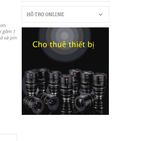
HỖ TRỢ ONLINE
on,
m gồm 1
ỏ và pin