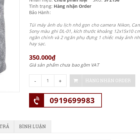
Tình trạng:
Hàng nhận Order
Bảo Hành:
Túi máy ảnh du lịch nhỏ gọn cho camera Nikon, Can
Sony màu ghi DL-01, kích thước khoảng 12x15x10 c
ngăn chính và 2 ngăn phụ đựng 1 chiếc máy ảnh nh
hay sạc.
350.000₫
Giá sản phẩm chưa bao gồm VAT
-
+
HÀNG NHẬN ORDER
0919699983
 TRẢ
BÌNH LUẬN