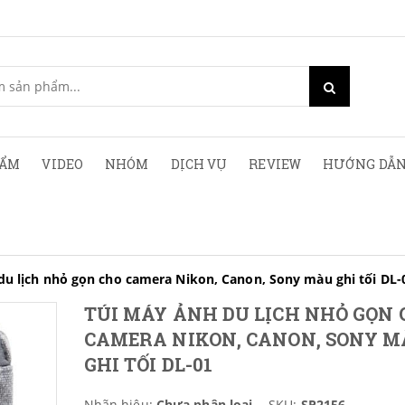
HẨM
VIDEO
NHÓM
DỊCH VỤ
REVIEW
HƯỚNG DẪN
du lịch nhỏ gọn cho camera Nikon, Canon, Sony màu ghi tối DL-
TÚI MÁY ẢNH DU LỊCH NHỎ GỌN 
CAMERA NIKON, CANON, SONY 
GHI TỐI DL-01
Nhãn hiệu:
Chưa phân loại
SKU:
SP2156