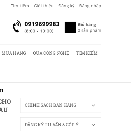
Tìm kiếm
Giới thiệu
Đăng ký
Đăng nhập
0919699983
Giỏ hàng
0
sản phẩm
(8:00 - 19:00)
 MUA HÀNG
QUÀ CÔNG NGHỆ
TÌM KIẾM
01
CHO
CHÍNH SÁCH BÁN HÀNG
MÀU
ĐĂNG KÝ TƯ VẤN & GÓP Ý