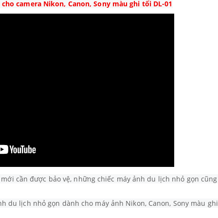
n cho camera Nikon, Canon, Sony màu ghi tối DL-01
mới cần được bảo vệ, những chiếc máy ảnh du lịch nhỏ gọn cũng
ảnh du lịch nhỏ gọn dành cho máy ảnh Nikon, Canon, Sony màu ghi 