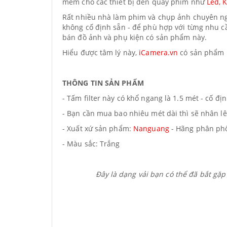
mềm cho các thiết bị đèn quay phim như
Led, K
Rất nhiều nhà làm phim và chụp ảnh chuyên 
không cố định sẵn - để phù hợp với từng nhu c
bán đồ ảnh và phụ kiện có sản phẩm này.
Hiểu được tâm lý này,
iCamera.vn
có sản phẩm r
THÔNG TIN SẢN PHẨM
- Tấm filter này có khổ ngang là 1.5 mét - cố địn
- Bạn cần mua bao nhiêu mét dài thì sẽ nhân lê
- Xuất xứ sản phẩm:
Nanguang
- Hãng phân phố
- Màu sắc: Trắng
Đây là dạng vải bạn có thể đã bắt gặ