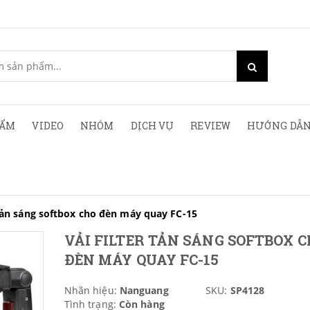
HẨM
VIDEO
NHÓM
DỊCH VỤ
REVIEW
HƯỚNG DẪN
r tản sáng softbox cho đèn máy quay FC-15
VẢI FILTER TẢN SÁNG SOFTBOX 
ĐÈN MÁY QUAY FC-15
Nhãn hiệu:
Nanguang
SKU:
SP4128
Tình trạng:
Còn hàng