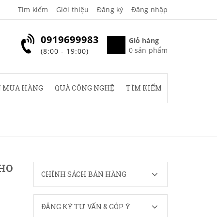
Tìm kiếm
Giới thiệu
Đăng ký
Đăng nhập
0919699983
Giỏ hàng
0
sản phẩm
(8:00 - 19:00)
 MUA HÀNG
QUÀ CÔNG NGHỆ
TÌM KIẾM
CHO
CHÍNH SÁCH BÁN HÀNG
ĐĂNG KÝ TƯ VẤN & GÓP Ý