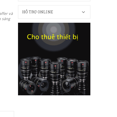
HỖ TRỢ ONLINE
affer và
n sáng