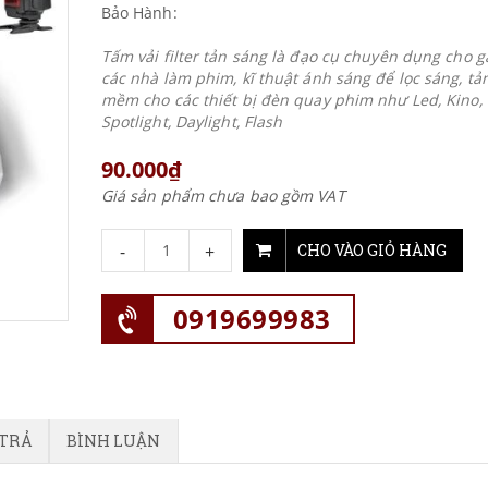
Bảo Hành:
Tấm vải filter tản sáng là đạo cụ chuyên dụng cho g
các nhà làm phim, kĩ thuật ánh sáng để lọc sáng, tả
mềm cho các thiết bị đèn quay phim như Led, Kino,
Spotlight, Daylight, Flash
90.000₫
Giá sản phẩm chưa bao gồm VAT
-
+
CHO VÀO GIỎ HÀNG
0919699983
 TRẢ
BÌNH LUẬN