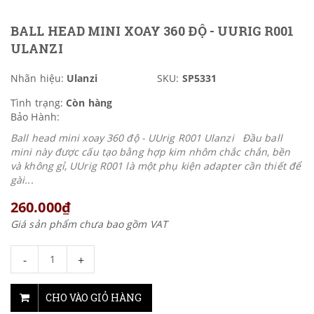
BALL HEAD MINI XOAY 360 ĐỘ - UURIG R001
ULANZI
Nhãn hiệu:
Ulanzi
SKU:
SP5331
Tình trạng:
Còn hàng
Bảo Hành:
Ball head mini xoay 360 độ - UUrig R001 Ulanzi Đầu ball
mini này được cấu tạo bằng hợp kim nhôm chắc chắn, bền
và không gỉ, UUrig R001 là một phụ kiện adapter cần thiết để
gài...
260.000₫
Giá sản phẩm chưa bao gồm VAT
-
+
CHO VÀO GIỎ HÀNG