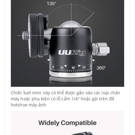
Chiếc ball mini này có thể được gắn vào các loại chân
máy hoặc phụ kiện có lỗ cắm 1/4" hoặc gài trên đế
hotshoe máy ảnh