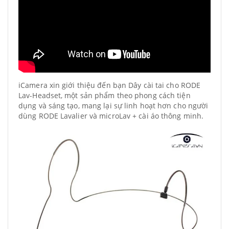
iCamera xin giới thiệu đến bạn Dây cài tai cho RODE
Lav-Headset, một sản phẩm theo phong cách tiện
dụng và sáng tạo, mang lại sự linh hoạt hơn cho người
dùng RODE Lavalier và microLav + cài áo thông minh.