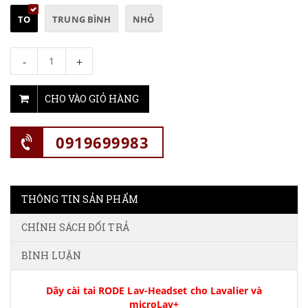
TO
TRUNG BÌNH
NHỎ
-
+
CHO VÀO GIỎ HÀNG
0919699983
THÔNG TIN SẢN PHẨM
CHÍNH SÁCH ĐỔI TRẢ
BÌNH LUẬN
Dây cài tai RODE Lav-Headset cho Lavalier và
microLav+