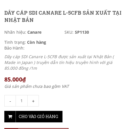
DÂY CÁP SDI CANARE L-5CFB SẢN XUẤT TẠI
NHẬT BẢN
Nhãn hiệu:
Canare
SKU:
SP1130
Tình trạng:
Còn hàng
Bảo Hành:
Dây cáp SDI Canare L-5CFB được sản xuất tại Nhật Bản (
Made in Japan ) truyền dẫn tín hiệu truyền hình với giá
85.000 đồng /1m
85.000₫
Giá sản phẩm chưa bao gồm VAT
-
+
CHO VÀO GIỎ HÀNG