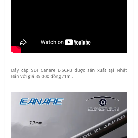
Dây cáp SDI Canare L-5CFB được sản xuất tại Nhật
Bản với giá 85.000 đồng /1m .