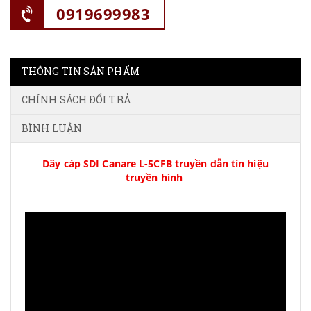
0919699983
THÔNG TIN SẢN PHẨM
CHÍNH SÁCH ĐỔI TRẢ
BÌNH LUẬN
Dây cáp SDI Canare L-5CFB truyền dẫn tín hiệu
truyền hình