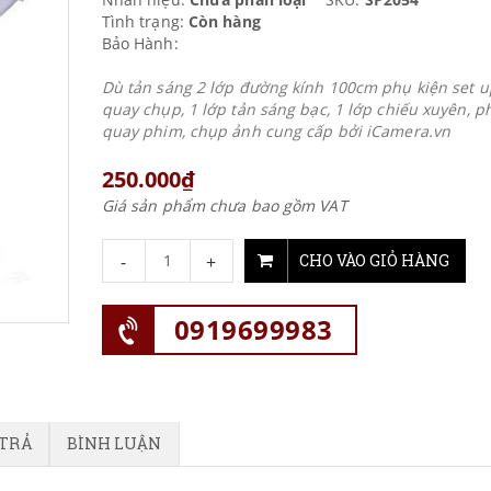
Tình trạng:
Còn hàng
Bảo Hành:
Dù tản sáng 2 lớp đường kính 100cm phụ kiện set u
quay chụp, 1 lớp tản sáng bạc, 1 lớp chiếu xuyên, p
quay phim, chụp ảnh cung cấp bởi iCamera.vn
250.000₫
Giá sản phẩm chưa bao gồm VAT
-
+
CHO VÀO GIỎ HÀNG
0919699983
 TRẢ
BÌNH LUẬN