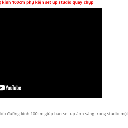
 kính 100cm phụ kiện set up studio quay chụp
 lớp đường kính 100cm giúp bạn set up ánh sáng trong studio một