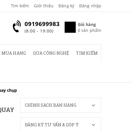
Tìm kiếm
Giới thiệu
Đăng ký
Đăng nhập
0919699983
Giỏ hàng
0
sản phẩm
(8:00 - 19:00)
 MUA HÀNG
QUÀ CÔNG NGHỆ
TÌM KIẾM
uay chụp
H
CHÍNH SÁCH BÁN HÀNG
 QUAY
ĐĂNG KÝ TƯ VẤN & GÓP Ý