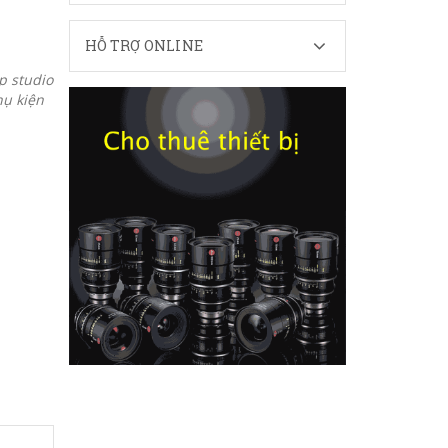
HỖ TRỢ ONLINE
p studio
hụ kiện