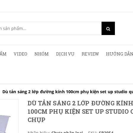
HẨM
VIDEO
NHÓM
DỊCH VỤ
REVIEW
HƯỚNG DẪN
Dù tản sáng 2 lớp đường kính 100cm phụ kiện set up studio q
DÙ TẢN SÁNG 2 LỚP ĐƯỜNG KÍN
100CM PHỤ KIỆN SET UP STUDIO
CHỤP
Nhãn hiệu:
Chưa phân loại
SKU:
SP2054