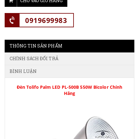
CHO VÀO GIỎ HÀNG
0919699983
THÔNG TIN SẢN PHẨM
CHÍNH SÁCH ĐỔI TRẢ
BÌNH LUẬN
Đèn Tolifo Palm LED PL-500B 550W Bicolor Chính
Hãng