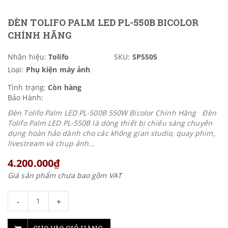
ĐÈN TOLIFO PALM LED PL-550B BICOLOR
CHÍNH HÃNG
Nhãn hiệu:
Tolifo
SKU:
SP5505
Loại:
Phụ kiện máy ảnh
Tình trạng:
Còn hàng
Bảo Hành:
Đèn Tolifo Palm LED PL-500B 550W Bicolor Chính Hãng Đèn
Tolifo Palm LED PL-550B là dòng thiết bị chiếu sáng chuyên
dụng hoàn hảo dành cho các không gian studio, quay phim,
livestream và chụp ảnh...
4.200.000₫
Giá sản phẩm chưa bao gồm VAT
-
+