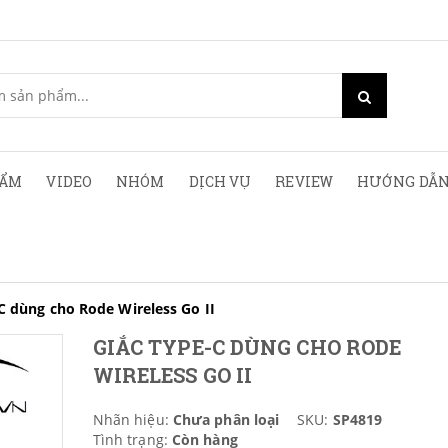
HẨM
VIDEO
NHÓM
DỊCH VỤ
REVIEW
HƯỚNG DẪN
C dùng cho Rode Wireless Go II
GIẮC TYPE-C DÙNG CHO RODE
WIRELESS GO II
Nhãn hiệu:
Chưa phân loại
SKU:
SP4819
Tình trạng:
Còn hàng