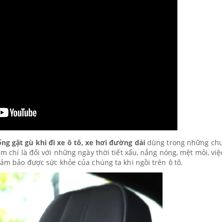
ng gật gù khi đi xe ô tô, xe hơi đường dài
dùng trong những ch
ậm chí là đối với những ngày thời tiết xấu, nắng nóng, mệt mỏi, việ
 đảm bảo được sức khỏe của chúng ta khi ngồi trên ô tô.