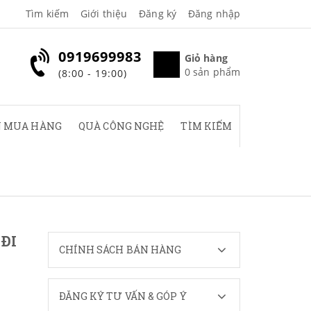
Tìm kiếm
Giới thiệu
Đăng ký
Đăng nhập
0919699983
Giỏ hàng
0
sản phẩm
(8:00 - 19:00)
 MUA HÀNG
QUÀ CÔNG NGHỆ
TÌM KIẾM
ĐI
CHÍNH SÁCH BÁN HÀNG
ĐĂNG KÝ TƯ VẤN & GÓP Ý