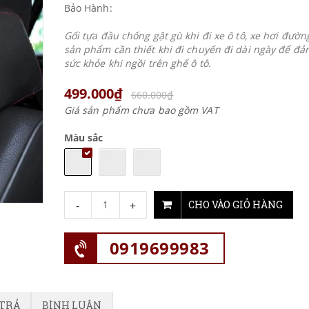
Bảo Hành:
Gối tựa đầu chống gật gù khi đi xe ô tô, xe hơi đường
sản phẩm cần thiết khi đi chuyến đi dài ngày để đ
sức khỏe khi ngồi trên ghế ô tô.
499.000₫
660.000₫
Giá sản phẩm chưa bao gồm VAT
Màu sắc
-
+
CHO VÀO GIỎ HÀNG
0919699983
 TRẢ
BÌNH LUẬN