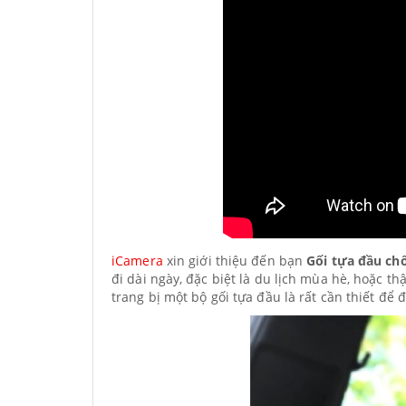
iCamera
xin giới thiệu đến bạn
Gối tựa đầu chố
đi dài ngày, đặc biệt là du lịch mùa hè, hoặc th
trang bị một bộ gối tựa đầu là rất cần thiết để