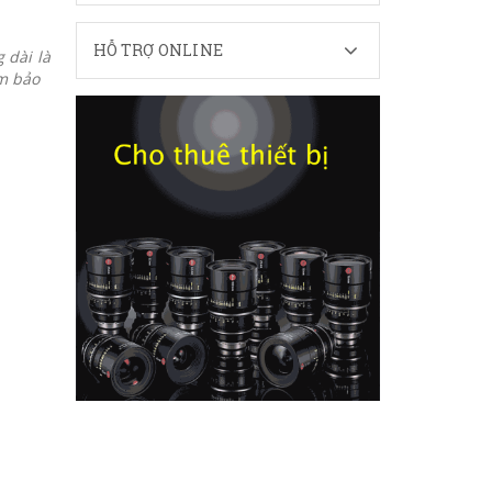
HỖ TRỢ ONLINE
 dài là
ảm bảo