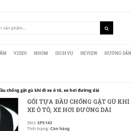
HẨM
VIDEO
NHÓM
DỊCH VỤ
REVIEW
HƯỚNG DẪN
ầu chống gật gù khi đi xe ô tô, xe hơi đường dài
GỐI TỰA ĐẦU CHỐNG GẬT GÙ KHI 
XE Ô TÔ, XE HƠI ĐƯỜNG DÀI
SKU:
SP5143
Tình trạng:
Còn hàng