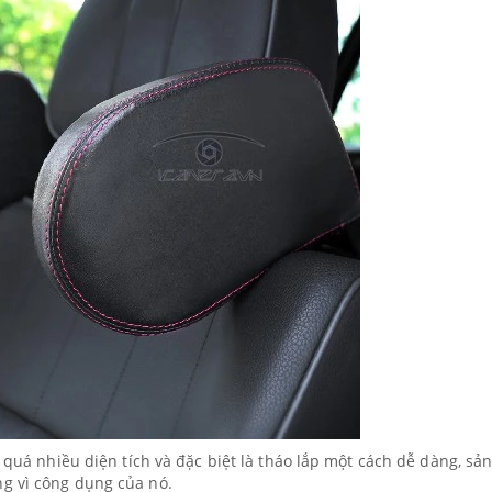
n quá nhiều diện tích và đặc biệt là tháo lắp một cách dễ dàng, sả
g vì công dụng của nó.