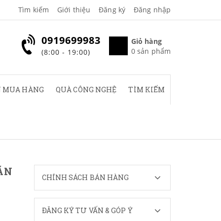
Tìm kiếm
Giới thiệu
Đăng ký
Đăng nhập
0919699983
Giỏ hàng
0
sản phẩm
(8:00 - 19:00)
 MUA HÀNG
QUÀ CÔNG NGHỆ
TÌM KIẾM
ĂN
CHÍNH SÁCH BÁN HÀNG
ĐĂNG KÝ TƯ VẤN & GÓP Ý