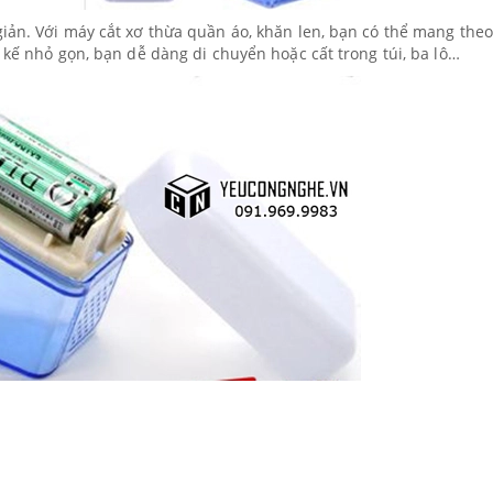
iản. Với máy cắt xơ thừa quần áo, khăn len, bạn có thể mang the
 kế nhỏ gọn, bạn dễ dàng di chuyển hoặc cất trong túi, ba lô…