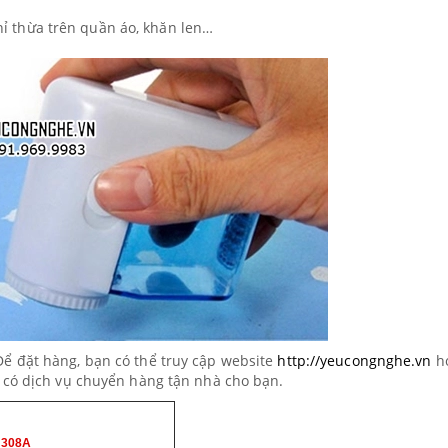
hỉ thừa trên quần áo, khăn len…
Để đặt hàng, bạn có thể truy cập website
http://yeucongnghe.vn
h
i có dịch vụ chuyển hàng tận nhà cho bạn.
B-308A