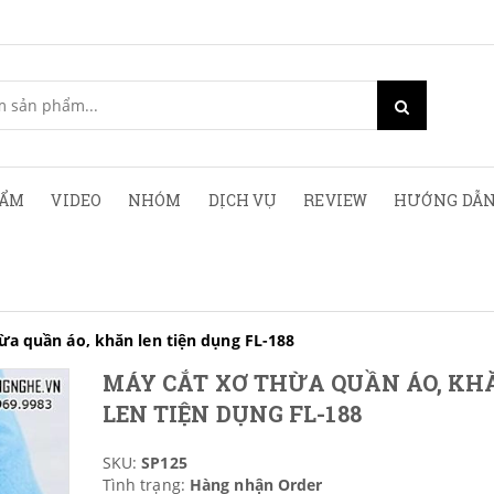
HẨM
VIDEO
NHÓM
DỊCH VỤ
REVIEW
HƯỚNG DẪN
ừa quần áo, khăn len tiện dụng FL-188
MÁY CẮT XƠ THỪA QUẦN ÁO, KH
LEN TIỆN DỤNG FL-188
SKU:
SP125
Tình trạng:
Hàng nhận Order