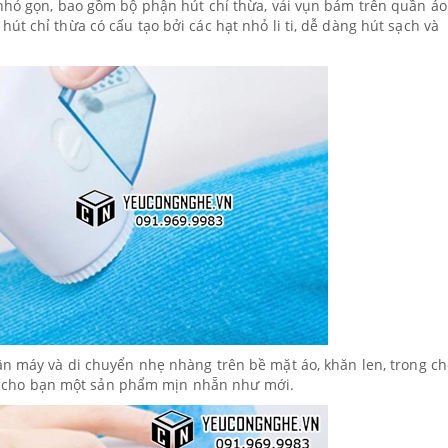
nhỏ gọn, bao gồm bộ phận hút chỉ thừa, vải vụn bám trên quần áo
t chỉ thừa có cấu tạo bởi các hạt nhỏ li ti, dễ dàng hút sạch và
ân máy và di chuyển nhẹ nhàng trên bề mặt áo, khăn len, trong c
 lại cho bạn một sản phẩm mịn nhẵn như mới.