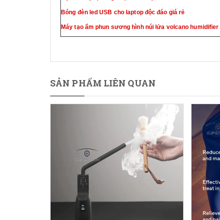
Bóng đèn led USB cho laptop độc đáo giá rẻ
Máy tạo ẩm phun sương hình núi lửa volcano humidifier
SẢN PHẨM LIÊN QUAN