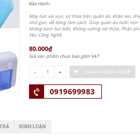
Bảo Hành:
Máy hút vải vụn, xơ thừa trên quần áo, khăn len, thi
nhỏ gọn, dễ dàng làm sạch. Giúp quần áo luôn mịn 
không bám bụi bẩn, không vướng vải thừa. Phân phố
Yêu Công Nghệ.
80.000₫
Giá sản phẩm chưa bao gồm VAT
-
+
HÀNG NHẬN ORDER
0919699983
 TRẢ
BÌNH LUẬN