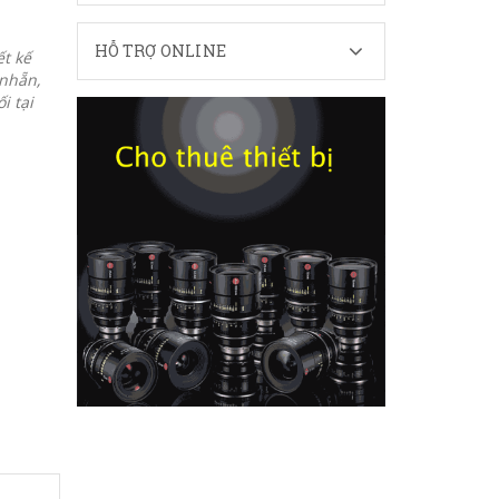
HỖ TRỢ ONLINE
ết kế
nhẵn,
i tại