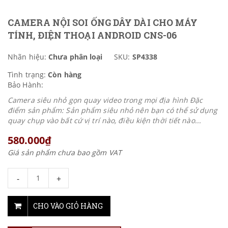
CAMERA NỘI SOI ỐNG DÂY DÀI CHO MÁY
TÍNH, ĐIỆN THOẠI ANDROID CNS-06
Nhãn hiệu:
Chưa phân loại
SKU:
SP4338
Tình trạng:
Còn hàng
Bảo Hành:
Camera siêu nhỏ gọn quay video trong mọi địa hình Đặc
điểm sản phẩm: Sản phẩm siêu nhỏ nên bạn có thể sử dụng
quay chụp vào bất cứ vị trí nào, điều kiện thời tiết nào...
580.000₫
Giá sản phẩm chưa bao gồm VAT
-
+
CHO VÀO GIỎ HÀNG