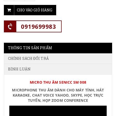
CHO VÀO GIỎ HÀNG
0919699983
THÔNG TIN SẢN PHẨM
CHÍNH SÁCH ĐỔI TRẢ
BÌNH LUẬN
MICRO THU ÂM SENICC SM 008
MICROPHONE THU ÂM DÀNH CHO MÁY TÍNH, HÁT
KARAOKE, CHAT VOICE YAHOO, SKYPE, HỌC TRỰC
TUYẾN, HỌP ZOOM CONFERENCE