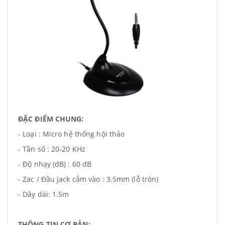
ĐẶC ĐIỂM CHUNG:
- Loại : Micro hệ thống hội thảo
- Tần số : 20-20 KHz
- Độ nhạy (dB) : 60 dB
- Zac / Đầu jack cắm vào : 3.5mm (lỗ tròn)
- Dây dài: 1.5m
THÔNG TIN CƠ BẢN: