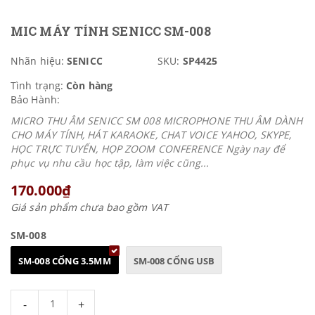
MIC MÁY TÍNH SENICC SM-008
Nhãn hiệu:
SENICC
SKU:
SP4425
Tình trạng:
Còn hàng
Bảo Hành:
MICRO THU ÂM SENICC SM 008 MICROPHONE THU ÂM DÀNH
CHO MÁY TÍNH, HÁT KARAOKE, CHAT VOICE YAHOO, SKYPE,
HỌC TRỰC TUYẾN, HỌP ZOOM CONFERENCE Ngày nay để
phục vụ nhu cầu học tập, làm việc cũng...
170.000₫
Giá sản phẩm chưa bao gồm VAT
SM-008
SM-008 CỔNG 3.5MM
SM-008 CỔNG USB
-
+