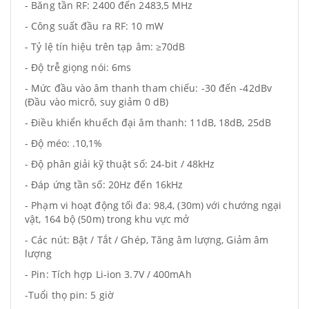
- Băng tần RF: 2400 đến 2483,5 MHz
- Công suất đầu ra RF: 10 mW
- Tỷ lệ tín hiệu trên tạp âm: ≥70dB
- Độ trễ giọng nói: 6ms
- Mức đầu vào âm thanh tham chiếu: -30 đến -42dBv
(Đầu vào micrô, suy giảm 0 dB)
- Điều khiển khuếch đại âm thanh: 11dB, 18dB, 25dB
- Độ méo: .10,1%
- Độ phân giải kỹ thuật số: 24-bit / 48kHz
- Đáp ứng tần số: 20Hz đến 16kHz
- Phạm vi hoạt động tối đa: 98,4, (30m) với chướng ngại
vật, 164 bộ (50m) trong khu vực mở
- Các nút: Bật / Tắt / Ghép, Tăng âm lượng, Giảm âm
lượng
- Pin: Tích hợp Li-ion 3.7V / 400mAh
-Tuổi thọ pin: 5 giờ