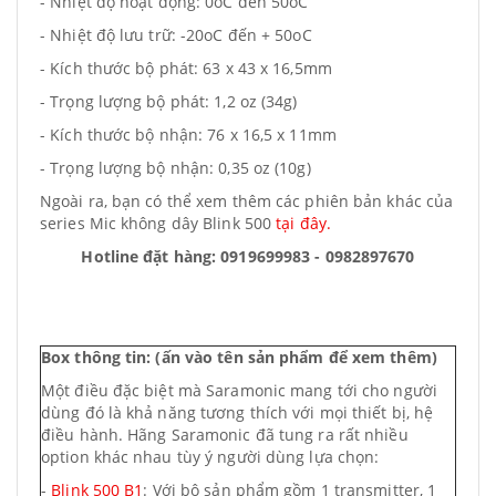
- Nhiệt độ hoạt động: 0oC đến 50oC
- Nhiệt độ lưu trữ: -20oC đến + 50oC
- Kích thước bộ phát: 63 x 43 x 16,5mm
- Trọng lượng bộ phát: 1,2 oz (34g)
- Kích thước bộ nhận: 76 x 16,5 x 11mm
- Trọng lượng bộ nhận: 0,35 oz (10g)
Ngoài ra, bạn có thể xem thêm các phiên bản khác của
series Mic không dây Blink 500
tại đây.
Hotline đặt hàng: 0919699983 - 0982897670
Box thông tin: (ấn vào tên sản phẩm để xem thêm)
Một điều đặc biệt mà Saramonic mang tới cho người
dùng đó là khả năng tương thích với mọi thiết bị, hệ
điều hành. Hãng Saramonic đã tung ra rất nhiều
option khác nhau tùy ý người dùng lựa chọn:
-
Blink 500 B1
: Với bộ sản phẩm gồm 1 transmitter, 1