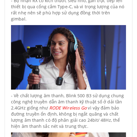
- Bộ nhận RX có kích thước siêu nhỏ, gắn trực tiếp lên
thiết bị qua cổng cắm Type-C, và vì trọng lượng của nó
rất nhẹ nên sẽ phù hợp sử dụng đồng thời trên
gimbal.
- Về chất lượng âm thanh, Blink 500 B3 sử dụng chung
công nghệ truyền dẫn âm thanh kỹ thuật số ở dải tần
2.4GHz giống như
RODE Wireless Go
vì vậy đảm bảo
đường truyền ổn định, không bị ngắt quãng và chất
lượng âm thanh có độ phân giải cao 24bit/ 48Hz, thể
hiện âm thanh sắc nét và trung thực.