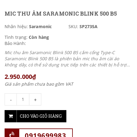
MIC THU ÂM SARAMONIC BLINK 500 B5
Nhãn hiệu:
Saramonic
SKU:
SP2735A
Tình trạng:
Còn hàng
Bảo Hành:
Mic thu âm Saramonic Blink 500 B5 cắm cổng Type-C
Saramonic Blink 500 B5 là phiên bản mic thu âm cài áo
không dây, có thể sử dụng trực tiếp trên các thiết bị hỗ trợ...
2.950.000₫
Giá sản phẩm chưa bao gồm VAT
-
+
CHO VÀO GIỎ HÀNG
0919699983