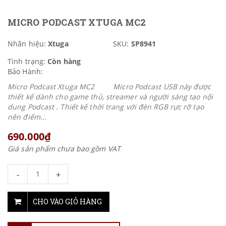
MICRO PODCAST XTUGA MC2
Nhãn hiệu:
Xtuga
SKU:
SP8941
Tình trạng:
Còn hàng
Bảo Hành:
Micro Podcast Xtuga MC2 Micro Podcast USB này được
thiết kế dành cho game thủ, streamer và người sáng tạo nội
dung Podcast . Thiết kế thời trang với đèn RGB rực rỡ tạo
nên điểm...
690.000₫
Giá sản phẩm chưa bao gồm VAT
-
+
CHO VÀO GIỎ HÀNG