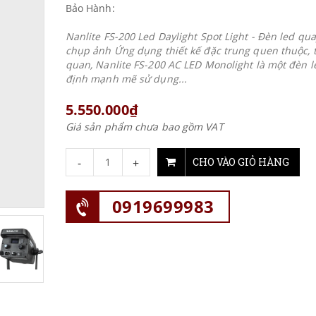
Bảo Hành:
Nanlite FS-200 Led Daylight Spot Light - Đèn led qu
chụp ảnh Ứng dụng thiết kế đặc trung quen thuộc, 
quan, Nanlite FS-200 AC LED Monolight là một đèn l
định mạnh mẽ sử dụng...
5.550.000₫
Giá sản phẩm chưa bao gồm VAT
-
+
CHO VÀO GIỎ HÀNG
0919699983