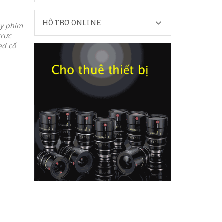
HỖ TRỢ ONLINE
ay phim
trực
ed cố