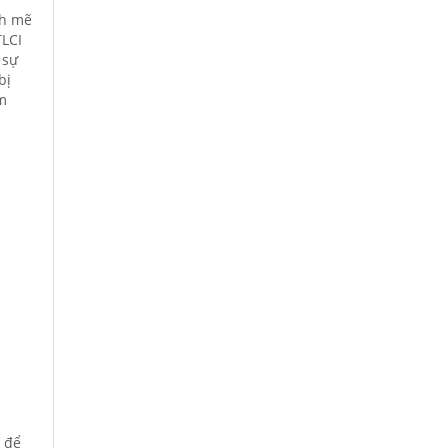
nh mẽ
TLCI
 sự
bị
m
 để