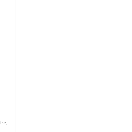
ire,
.