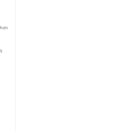
 hơn
ết