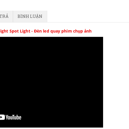
 TRẢ
BÌNH LUẬN
light Spot Light - Đèn led quay phim chụp ảnh