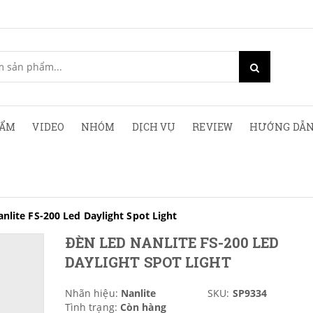
HẨM
VIDEO
NHÓM
DỊCH VỤ
REVIEW
HƯỚNG DẪN
nlite FS-200 Led Daylight Spot Light
ĐÈN LED NANLITE FS-200 LED
DAYLIGHT SPOT LIGHT
Nhãn hiệu:
Nanlite
SKU:
SP9334
Tình trạng:
Còn hàng