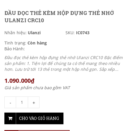
ĐẦU ĐỌC THẺ KÈM HỘP ĐỰNG THẺ NHỚ
ULANZI CRC10
Nhãn hiệu:
Ulanzi
SKU:
IC0743
Tình trạng:
Còn hàng
Bảo Hành:
Đầu đọc thẻ kèm hộp đựng thẻ nhớ Ulanzi CRC10 Đặc điểm
sản phẩm: 1. Tiện lợi để chúng ta có thể mang theo nhiều
hơn. Lưu trữ tới 13 thẻ trong một hộp nhỏ gọn. Sắp xếp...
1.090.000₫
Giá sản phẩm chưa bao gồm VAT
-
+
CHO VÀO GIỎ HÀNG