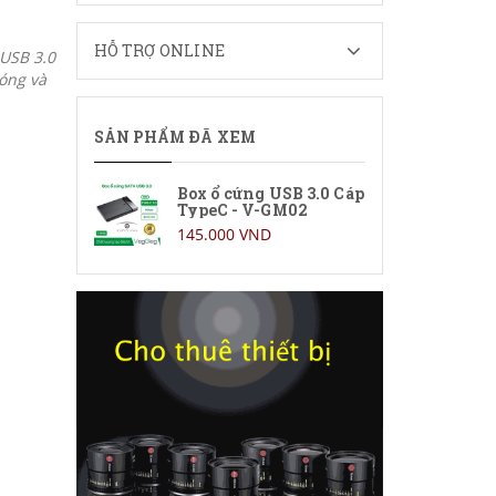
HỖ TRỢ ONLINE
USB 3.0
óng và
SẢN PHẨM ĐÃ XEM
Box ổ cứng USB 3.0 Cáp
TypeC - V-GM02
145.000 VND