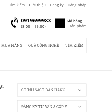
Tìm kiếm
Giới thiệu
Đăng ký
Đăng nhập
0919699983
Giỏ hàng
0
sản phẩm
(8:00 - 19:00)
 MUA HÀNG
QUÀ CÔNG NGHỆ
TÌM KIẾM
V-
CHÍNH SÁCH BÁN HÀNG
ĐĂNG KÝ TƯ VẤN & GÓP Ý