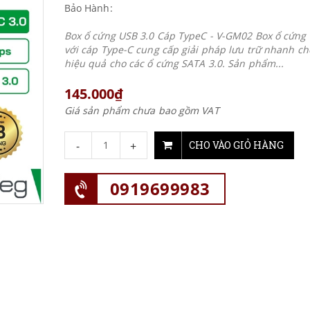
Bảo Hành:
Box ổ cứng USB 3.0 Cáp TypeC - V-GM02 Box ổ cứng 
với cáp Type-C cung cấp giải pháp lưu trữ nhanh ch
hiệu quả cho các ổ cứng SATA 3.0. Sản phẩm...
145.000₫
Giá sản phẩm chưa bao gồm VAT
-
+
CHO VÀO GIỎ HÀNG
0919699983