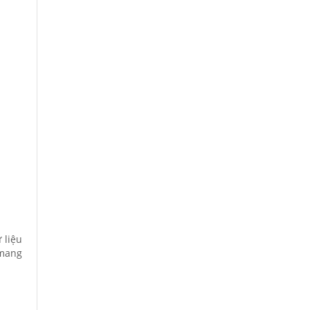
 liệu
 mang