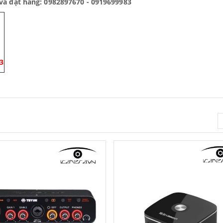
 và đặt hàng: 0982897670 - 0919699983
3