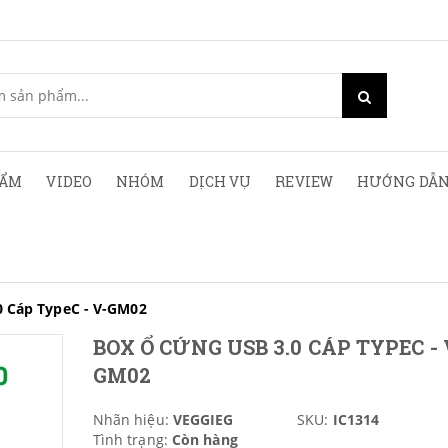
HẨM
VIDEO
NHÓM
DỊCH VỤ
REVIEW
HƯỚNG DẪN
0 Cáp TypeC - V-GM02
BOX Ổ CỨNG USB 3.0 CÁP TYPEC - 
GM02
Nhãn hiệu:
VEGGIEG
SKU:
IC1314
Tình trạng:
Còn hàng