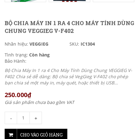
BỘ CHIA MÁY IN 1 RA 4 CHO MÁY TÍNH DÙNG
CHUNG VEGGIEG V-F402
Nhãn hiệu:
VEGGIEG
SKU:
IC1304
Tình trạng:
Còn hàng
Bảo Hành:
Bộ Chia Máy In 1 ra 4 Cho Máy Tính Dùng Chung VEGGIEG V-
F402 Chia sẻ dễ dàng: Bộ chia sẻ VegGieg V-F402 cho phép
bạn chia sẻ một máy in, máy quét, hoặc thiết bị USB...
250.000₫
Giá sản phẩm chưa bao gồm VAT
-
+
CHO VÀO GIỎ HÀNG