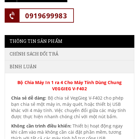
0919699983
THÔNG TIN SẢN PHẨM
CHÍNH SÁCH ĐỔI TRẢ
BÌNH LUẬN
Bộ Chia Máy In 1 ra 4 Cho Máy Tính Dùng Chung
VEGGIEG V-F402
Chia sẻ dễ dàng:
Bộ chia sẻ VegGieg V-F402 cho phép
bạn chia sẻ một máy in, máy quét, hoặc thiết bị USB
khác với 4 máy tính. Việc chuyển đổi giữa các máy tính
được thực hiện nhanh chóng chỉ với một nút bấm.
Không cần trình điều khiển:
Thiết bị hoạt động ngay
khi cắm vào mà không cần cài đặt phần mềm, tương
thích với tất cả các máy tính hỗ trợ cổng USB.