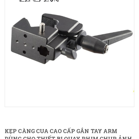
KẸP CÀNG CUA CAO CẤP GẮN TAY ARM
DÙNG CHO THIẾT BỊ QUAY PHIM CHỤP ẢNH