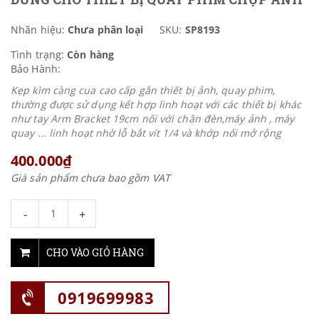
Nhãn hiệu:
Chưa phân loại
SKU:
SP8193
Tình trạng:
Còn hàng
Bảo Hành:
Kẹp kìm càng cua cao cấp gắn thiết bị ảnh, quay phim,
thường được sử dụng kết hợp linh hoạt với các thiết bị khác
như tay Arm Bracket 19cm nối với chân đèn,máy ảnh , máy
quay ... linh hoạt nhờ lỗ bắt vít 1/4 và khớp nối mở rộng
400.000₫
Giá sản phẩm chưa bao gồm VAT
-
+
CHO VÀO GIỎ HÀNG
0919699983