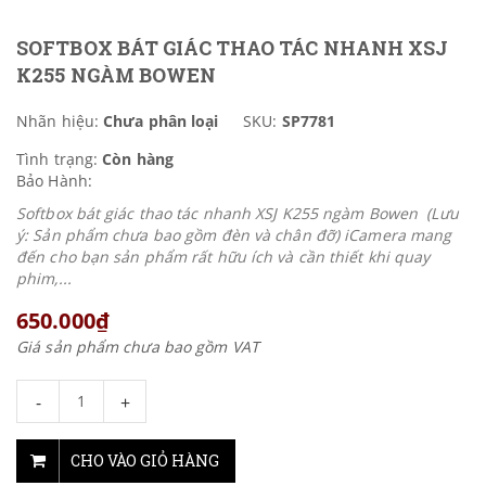
SOFTBOX BÁT GIÁC THAO TÁC NHANH XSJ
K255 NGÀM BOWEN
Nhãn hiệu:
Chưa phân loại
SKU:
SP7781
Tình trạng:
Còn hàng
Bảo Hành:
Softbox bát giác thao tác nhanh XSJ K255 ngàm Bowen (Lưu
ý: Sản phẩm chưa bao gồm đèn và chân đỡ) iCamera mang
đến cho bạn sản phẩm rất hữu ích và cần thiết khi quay
phim,...
650.000₫
Giá sản phẩm chưa bao gồm VAT
-
+
CHO VÀO GIỎ HÀNG