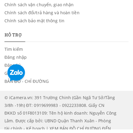
Chính sách vận chuyển, giao nhận
Chính sách đổi/trả hàng và hoàn tiền
Chính sách bảo mật thông tin
HỖ TRỢ
Tìm kiếm
Đăng nhập
Đăng ký
Giỏ hàng
BẢN ĐỒ - CHỈ ĐƯỜNG
© iCamera.vn: 391 Trường Chinh (Gần Ngã Tư Sở/Tầng
3/8h -19h) ĐT: 0919699983 - 0922233808. Giấy CN
ĐKKD số 01F8013109: Tên hộ kinh doanh: Nguyễn Công
Lâm. Được cấp bởi: UBND Quận Thanh Xuân - Phòng
tài chính - Kế hoạch | XEM BẢN ĐỒ CHỈ ĐƯỜNG ĐẾN