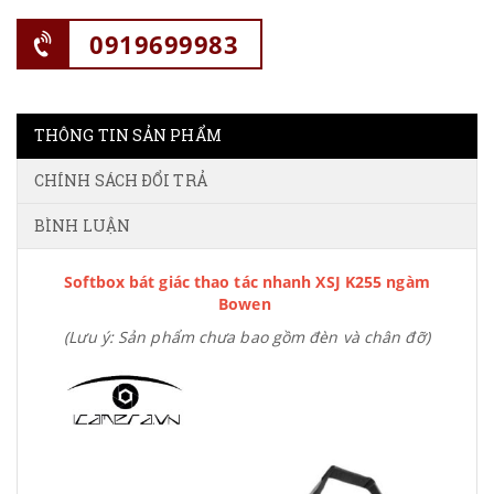
0919699983
THÔNG TIN SẢN PHẨM
CHÍNH SÁCH ĐỔI TRẢ
BÌNH LUẬN
Softbox bát giác thao tác nhanh XSJ K255 ngàm
Bowen
(Lưu ý: Sản phẩm chưa bao gồm đèn và chân đỡ)