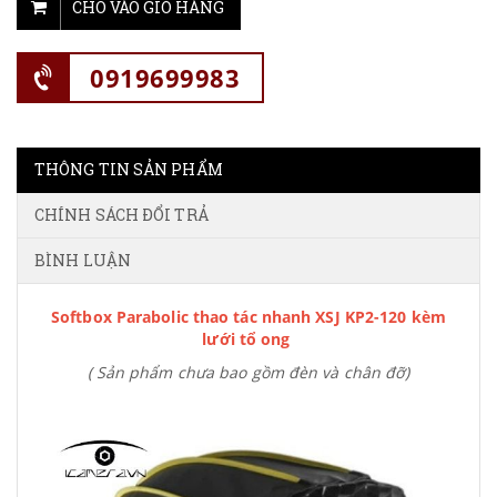
CHO VÀO GIỎ HÀNG
0919699983
THÔNG TIN SẢN PHẨM
CHÍNH SÁCH ĐỔI TRẢ
BÌNH LUẬN
Softbox Parabolic thao tác nhanh XSJ KP2-120 kèm
lưới tổ ong
( Sản phẩm chưa bao gồm đèn và chân đỡ)