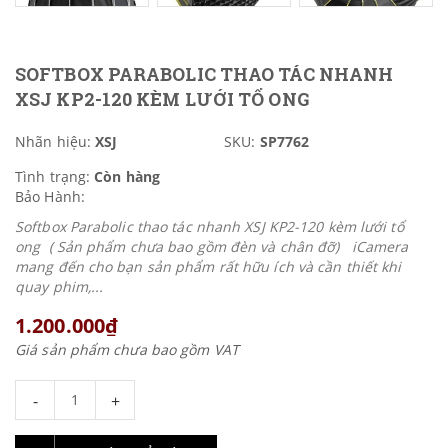
SOFTBOX PARABOLIC THAO TÁC NHANH
XSJ KP2-120 KÈM LƯỚI TỔ ONG
Nhãn hiệu:
XSJ
SKU:
SP7762
Tình trạng:
Còn hàng
Bảo Hành:
Softbox Parabolic thao tác nhanh XSJ KP2-120 kèm lưới tổ
ong ( Sản phẩm chưa bao gồm đèn và chân đỡ) iCamera
mang đến cho bạn sản phẩm rất hữu ích và cần thiết khi
quay phim,...
1.200.000₫
Giá sản phẩm chưa bao gồm VAT
-
+