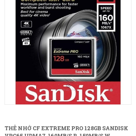
THẺ NHỚ CF EXTREME PRO 128GB SANDISK
VPG65 UDMA7, 160MB/S R, 150MB/S W