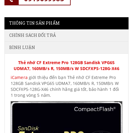
THÔNG TIN SẢN PHẨM
CHÍNH SÁCH ĐỔI TRẢ
BÌNH LUẬN
Thẻ nhớ CF Extreme Pro 128GB Sandisk VPG65
UDMA7, 160MB/s R, 150MB/s W SDCFXPS-128G-X46
iCamera
giới thiệu đến bạn Thẻ nhớ CF Extreme Pro
128GB Sandisk VPG65 UDMA7, 160MB/s R, 150MB/s W
SDCFXPS-128G-X46 chính hãng giá tốt, bảo hành 1 đổi
1 trong vòng 5 năm.