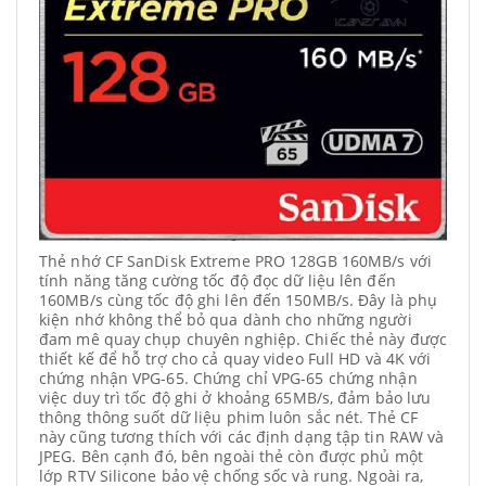
Thẻ nhớ CF SanDisk Extreme PRO 128GB 160MB/s với
tính năng tăng cường tốc độ đọc dữ liệu lên đến
160MB/s cùng tốc độ ghi lên đến 150MB/s. Đây là phụ
kiện nhớ không thể bỏ qua dành cho những người
đam mê quay chụp chuyên nghiệp. Chiếc thẻ này được
thiết kế để hỗ trợ cho cả quay video Full HD và 4K với
chứng nhận VPG-65. Chứng chỉ VPG-65 chứng nhận
việc duy trì tốc độ ghi ở khoảng 65MB/s, đảm bảo lưu
thông thông suốt dữ liệu phim luôn sắc nét. Thẻ CF
này cũng tương thích với các định dạng tập tin RAW và
JPEG. Bên cạnh đó, bên ngoài thẻ còn được phủ một
lớp RTV Silicone bảo vệ chống sốc và rung. Ngoài ra,