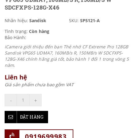
SDCFXPS-128G-X46
Nhãn hiệu:
Sandisk
SKU:
SP5121-A
Tình trạng:
Còn hàng
Bảo Hành:
iCamera giới thiệu đến bạn Thẻ nhớ CF Extreme Pro 128GB
Sandisk VPG65 UDMA7, 160MB/s R, 150MB/s W SDCFXPS-
128G-X46 chính hãng giá tốt, bảo hành 1 đổi 1 trong vòng 5
năm.
Liên hệ
Giá sản phẩm chưa bao gồm VAT
-
+
ĐẶT HÀNG
0919699983