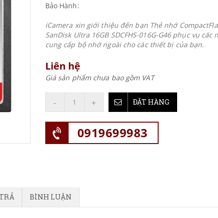
Bảo Hành:
iCamera xin giới thiệu đến bạn Thẻ nhớ CompactFl
SanDisk Ultra 16GB SDCFHS-016G-G46 phục vụ các 
cung cấp bộ nhớ ngoài cho các thiết bị của bạn.
Liên hệ
Giá sản phẩm chưa bao gồm VAT
-
+
ĐẶT HÀNG
0919699983
 TRẢ
BÌNH LUẬN