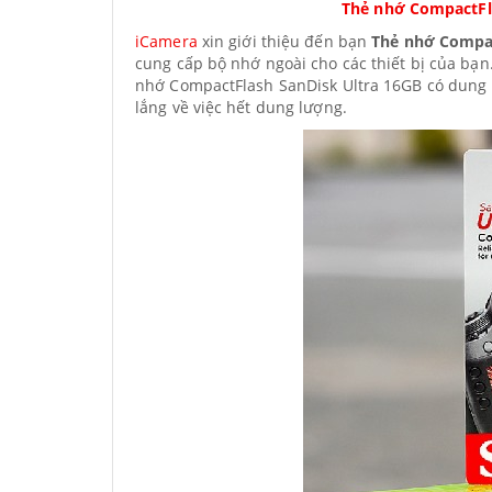
Thẻ nhớ CompactFl
iCamera
xin giới thiệu đến bạn
Thẻ nhớ Compa
cung cấp bộ nhớ ngoài cho các thiết bị của bạn
nhớ CompactFlash SanDisk Ultra 16GB có dung l
lắng về việc hết dung lượng.