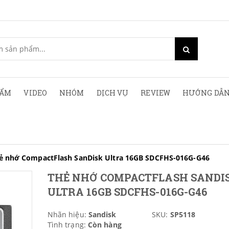
HẨM
VIDEO
NHÓM
DỊCH VỤ
REVIEW
HƯỚNG DẪN
ẻ nhớ CompactFlash SanDisk Ultra 16GB SDCFHS-016G-G46
THẺ NHỚ COMPACTFLASH SANDI
ULTRA 16GB SDCFHS-016G-G46
Nhãn hiệu:
Sandisk
SKU:
SP5118
Tình trạng:
Còn hàng