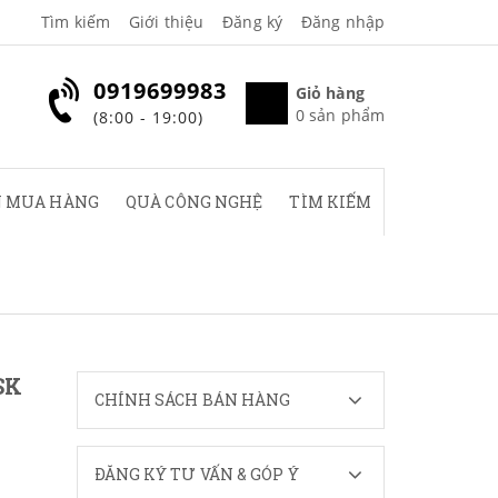
Tìm kiếm
Giới thiệu
Đăng ký
Đăng nhập
0919699983
Giỏ hàng
0
sản phẩm
(8:00 - 19:00)
 MUA HÀNG
QUÀ CÔNG NGHỆ
TÌM KIẾM
SK
CHÍNH SÁCH BÁN HÀNG
ĐĂNG KÝ TƯ VẤN & GÓP Ý