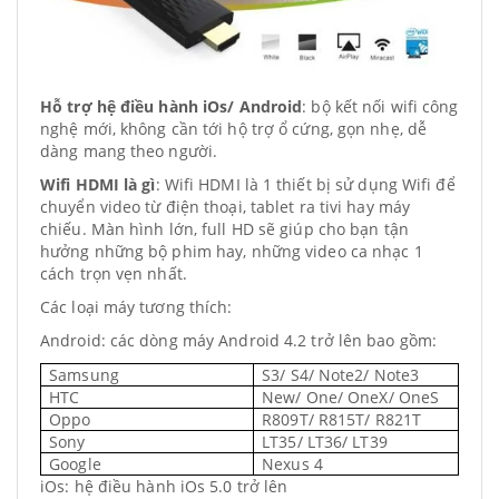
Hỗ trợ hệ điều hành iOs/ Android
: bộ kết nối wifi công
nghệ mới, không cần tới hộ trợ ổ cứng, gọn nhẹ, dễ
dàng mang theo người.
Wifi HDMI là gì
: Wifi HDMI là 1 thiết bị sử dụng Wifi để
chuyển video từ điện thoại, tablet ra tivi hay máy
chiếu. Màn hình lớn, full HD sẽ giúp cho bạn tận
hưởng những bộ phim hay, những video ca nhạc 1
cách trọn vẹn nhất.
Các loại máy tương thích:
Android: các dòng máy Android 4.2 trở lên bao gồm:
Samsung
S3/ S4/ Note2/ Note3
HTC
New/ One/ OneX/ OneS
Oppo
R809T/ R815T/ R821T
Sony
LT35/ LT36/ LT39
Google
Nexus 4
iOs: hệ điều hành iOs 5.0 trở lên