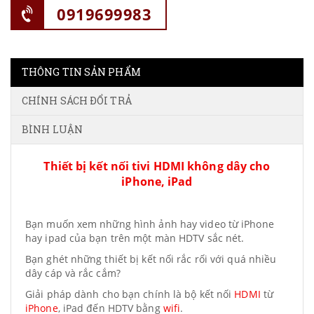
0919699983
THÔNG TIN SẢN PHẨM
CHÍNH SÁCH ĐỔI TRẢ
BÌNH LUẬN
Thiết bị kết nối tivi HDMI không dây cho
iPhone, iPad
Bạn muốn xem những hình ảnh hay video từ iPhone
hay ipad của bạn trên một màn HDTV sắc nét.
Bạn ghét những thiết bị kết nối rắc rối với quá nhiều
dây cáp và rắc cắm?
Giải pháp dành cho bạn chính là bộ kết nối
HDMI
từ
iPhone
, iPad đến HDTV bằng
wifi
.