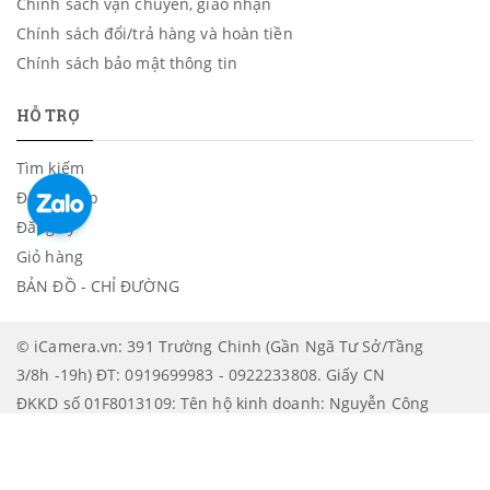
Chính sách vận chuyển, giao nhận
Chính sách đổi/trả hàng và hoàn tiền
Chính sách bảo mật thông tin
HỖ TRỢ
Tìm kiếm
Đăng nhập
Đăng ký
Giỏ hàng
BẢN ĐỒ - CHỈ ĐƯỜNG
© iCamera.vn: 391 Trường Chinh (Gần Ngã Tư Sở/Tầng
3/8h -19h) ĐT: 0919699983 - 0922233808. Giấy CN
ĐKKD số 01F8013109: Tên hộ kinh doanh: Nguyễn Công
Lâm. Được cấp bởi: UBND Quận Thanh Xuân - Phòng
tài chính - Kế hoạch | XEM BẢN ĐỒ CHỈ ĐƯỜNG ĐẾN
ICAMERA
.