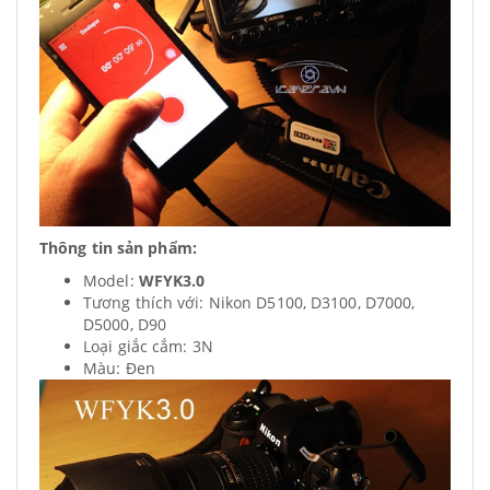
Thông tin sản phẩm:
Model:
WFYK3.0
Tương thích với: Nikon D5100, D3100, D7000,
D5000, D90
Loại giắc cắm: 3N
Màu: Đen