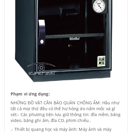
Phạm vi ứng dụng:
NHỮNG ĐỒ VẬT CẦN BẢO QUẢN CHỐNG ẨM: Hầu như
tất cả mọi thứ đều có thể hư hỏng do nấm mốc và gỉ
sét:- Các phương tiện lưu giữ thông tin: đĩa mềm, băng
video, băng ghi âm, đĩa CD, phim chiếu..
.- Thiết bị quang học và máy ảnh: Máy ảnh và máy