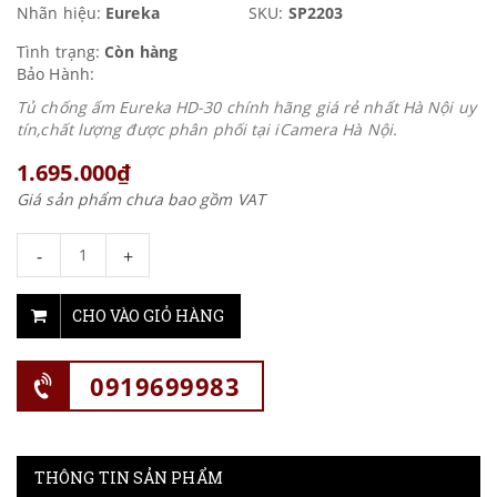
Nhãn hiệu:
Eureka
SKU:
SP2203
Tình trạng:
Còn hàng
Bảo Hành:
Tủ chống ấm Eureka HD-30 chính hãng giá rẻ nhất Hà Nội uy
tín,chất lượng được phân phối tại iCamera Hà Nội.
1.695.000₫
Giá sản phẩm chưa bao gồm VAT
-
+
CHO VÀO GIỎ HÀNG
0919699983
THÔNG TIN SẢN PHẨM