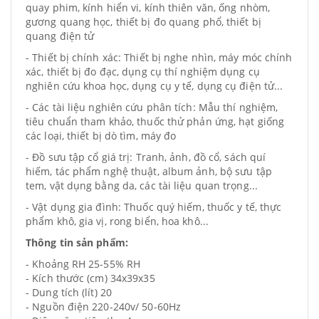
quay phim, kính hiển vi, kính thiên văn, ống nhòm,
gương quang học, thiết bị đo quang phổ, thiết bị
quang điện tử
- Thiết bị chính xác: Thiết bị nghe nhìn, máy móc chính
xác, thiết bị đo đạc, dụng cụ thí nghiệm dụng cụ
nghiên cứu khoa học, dụng cụ y tế, dụng cụ điện tử...
- Các tài liệu nghiên cứu phân tích: Mẫu thí nghiệm,
tiêu chuẩn tham khảo, thuốc thử phản ứng, hạt giống
các loại, thiết bị dò tìm, máy đo
- Đồ sưu tập cổ giá trị: Tranh, ảnh, đồ cổ, sách quí
hiếm, tác phẩm nghệ thuật, album ảnh, bộ sưu tập
tem, vật dụng bằng da, các tài liệu quan trọng...
- Vật dụng gia đình: Thuốc quý hiếm, thuốc y tế, thực
phẩm khô, gia vị, rong biển, hoa khô...
Thông tin sản phẩm:
- Khoảng RH 25-55% RH
- Kích thước (cm) 34x39x35
- Dung tích (lít) 20
- Nguồn điện 220-240v/ 50-60Hz