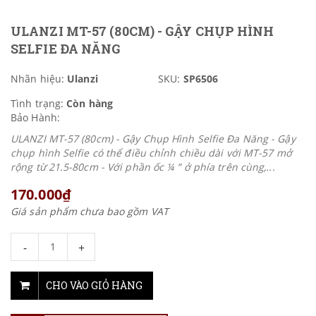
ULANZI MT-57 (80CM) - GẬY CHỤP HÌNH
SELFIE ĐA NĂNG
Nhãn hiệu:
Ulanzi
SKU:
SP6506
Tình trạng:
Còn hàng
Bảo Hành:
ULANZI MT-57 (80cm) - Gậy Chụp Hình Selfie Đa Năng - Gậy
chụp hình Selfie có thể điều chỉnh chiều dài với MT-57 mở
rộng từ 21.5-80cm - Với phần ốc ¼ ” ở phía trên cùng,...
170.000₫
Giá sản phẩm chưa bao gồm VAT
-
+
CHO VÀO GIỎ HÀNG