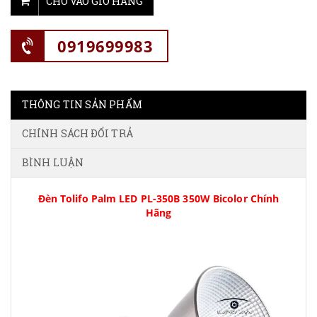
CHO VÀO GIỎ HÀNG
0919699983
THÔNG TIN SẢN PHẨM
CHÍNH SÁCH ĐỔI TRẢ
BÌNH LUẬN
Đèn Tolifo Palm LED PL-350B 350W Bicolor Chính
Hãng