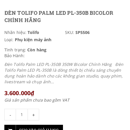
ĐÈN TOLIFO PALM LED PL-350B BICOLOR
CHÍNH HÃNG
Nhãn hiệu:
Tolifo
SKU:
SP5506
Loại:
Phụ kiện máy ảnh
Tình trạng:
Còn hàng
Bảo Hành:
Đèn Tolifo Palm LED PL-350B 350W Bicolor Chính Hãng Đèn
Tolifo Palm LED PL-350B là dòng thiết bị chiếu sáng chuyên
dụng hoàn hảo dành cho các không gian studio, quay phim,
livestream và chụp ảnh...
3.600.000₫
Giá sản phẩm chưa bao gồm VAT
-
+